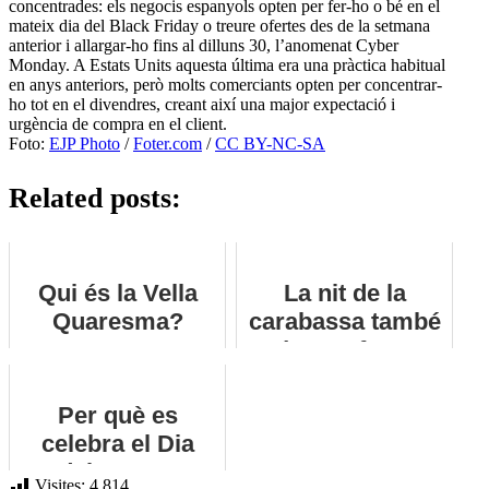
concentrades: els negocis espanyols opten per fer-ho o bé en el
mateix dia del Black Friday o treure ofertes des de la setmana
anterior i allargar-ho fins al dilluns 30, l’anomenat Cyber
Monday. A Estats Units aquesta última era una pràctica habitual
en anys anteriors, però molts comerciants opten per concentrar-
ho tot en el divendres, creant així una major expectació i
urgència de compra en el client.
Foto:
EJP Photo
/
Foter.com
/
CC BY-NC-SA
Related posts:
Qui és la Vella
La nit de la
Quaresma?
carabassa també
és una festa
catalana
Per què es
celebra el Dia
dels Sants
Visites:
4.814