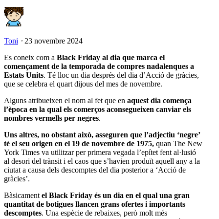
Toni
⋅
23 novembre 2024
Es coneix com a
Black Friday al dia que marca el
començament de la temporada de compres nadalenques a
Estats Units
. Té lloc un dia després del dia d’Acció de gràcies,
que se celebra el quart dijous del mes de novembre.
Alguns atribueixen el nom al fet que en
aquest dia comença
l’època en la qual els comerços aconsegueixen canviar els
nombres vermells per negres
.
Uns altres, no obstant això, asseguren que l’adjectiu ‘negre’
té el seu origen en el 19 de novembre de 1975,
quan The New
York Times va utilitzar per primera vegada l’epítet fent al·lusió
al desori del trànsit i el caos que s’havien produït aquell any a la
ciutat a causa dels descomptes del dia posterior a ‘Acció de
gràcies’.
Bàsicament
el Black Friday és un dia en el qual una gran
quantitat de botigues llancen grans ofertes i importants
descomptes
. Una espècie de rebaixes, però molt més