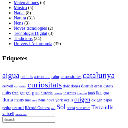
Matemàtiques
(6)
Música
(5)
Nadal
(8)
Natura
(31)
Nens
(3)
Noves tecnologies
(2)
Tecnologia Digital
(3)
Tradicions
(24)
Univers i Astronomia
(35)
Etiquetes
catalunya
aigua
carnestoltes
animals
astronauta
calor
curiositats
dormir
estats
cervell
dolç
dones
espai
curiositat
gos
units
llengua
fred
gat
gel
història
insectes
japó
homes
internet
origen
lluna
mans
mar
nens
nova york
ocells
oxigen
paper
nen
Sol
Terra
ulls
rècord
pedra
Rècord Guiness
sorra
star wars
salt
vaixell
velocitat