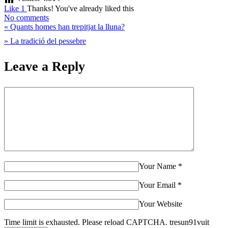
Innocents?
Like
1
Thanks!
You've already liked this
No comments
«
Quants homes han trepitjat la lluna?
»
La tradició del pessebre
Leave a Reply
Your Name
*
Your Email
*
Your Website
Time limit is exhausted. Please reload CAPTCHA.
tres
un
9
1
vuit