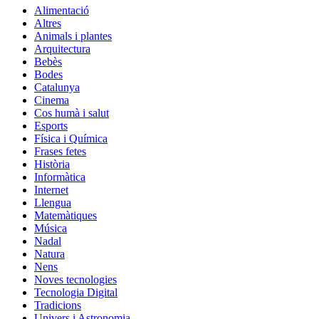
Alimentació
Altres
Animals i plantes
Arquitectura
Bebès
Bodes
Catalunya
Cinema
Cos humà i salut
Esports
Física i Química
Frases fetes
Història
Informàtica
Internet
Llengua
Matemàtiques
Música
Nadal
Natura
Nens
Noves tecnologies
Tecnologia Digital
Tradicions
Univers i Astronomia