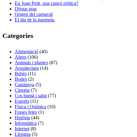
En Joan Petit, una cançó eròtica?
Dijous gras
Origen del carnaval
El dia de la marmota
Categories
Alimentació
(40)
Altres
(106)
Animals i plantes
(87)
Arquitectura
(14)
Bebès
(11)
Bodes
(2)
Catalunya
(5)
Cinema
(7)
Cos humà i salut
(77)
Esports
(11)
Física i Química
(10)
Frases fetes
(1)
Història
(44)
Informàtica
(7)
Internet
(8)
Llengua
(5)