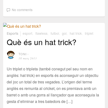
No comments
Esports
esport
,
flawless
,
futbol
,
gol
,
hat trick
,
triplet
Què és un hat trick?
TONI
⋅
18 març 2013
Un triplet o tripleta (també conegut pel seu nom en
anglès: hat trick) en esports és aconseguir un objectiu
del joc un total de tres vegades. L’origen del terme
anglès es remunta al cricket, on es premiava amb un
barret o amb una gorra al llançador que aconseguia la
gesta d’eliminar a tres batedors de […]