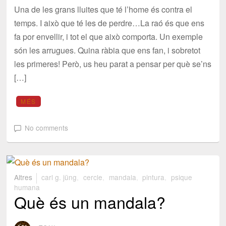
Una de les grans lluites que té l’home és contra el
temps. I això que té les de perdre…La raó és que ens
fa por envellir, i tot el que això comporta. Un exemple
són les arrugues. Quina ràbia que ens fan, i sobretot
les primeres! Però, us heu parat a pensar per què se’ns
[…]
MÉS
No comments
Altres
carl g. jüng
,
cercle
,
mandala
,
pintura
,
psique
humana
Què és un mandala?