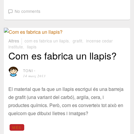
No comments
Altres
com es fabrica un llapis
,
grafit
,
incense cedar
institute
,
llapis
Com es fabrica un llapis?
TONI
⋅
14 març 2013
El material que fa que un llapis escrigui és una barreja
de grafit (una variant del carbó), argila, cera, i
productes químics. Però, com es converteix tot això en
quelcom que dibuixi lletres i imatges?
MÉS