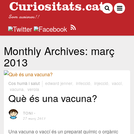
Som curiosos!!
Monthly Archives:
març
2013
Cos humà i salut
edward jenner
,
infecció
,
injecció
,
vaccí
,
vacuna
,
verola
Què és una vacuna?
TONI
⋅
27 març 2013
Una vacuna o vaccí és un preparat químic o orgànic