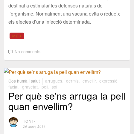
destinat a estimular les defenses naturals de
l’organisme. Normalment una vacuna evita o redueix
els efectes d’una infecció determinada.
MÉS
No comments
Cos humà i salut
arrugues
,
dermis
,
envellir
,
expressió
facial
,
gravetat
,
pell
,
sol
Per què se’ns arruga la pell
quan envellim?
TONI
⋅
26 març 2013