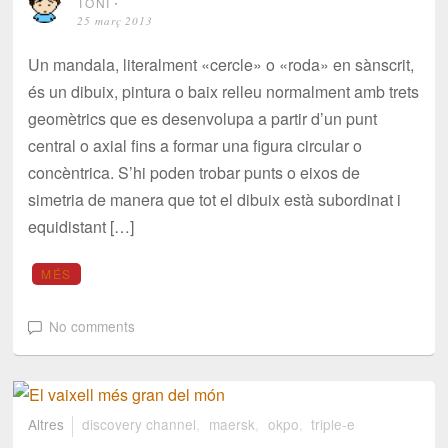
TONI
⋅
25 març 2013
Un mandala, literalment «cercle» o «roda» en sànscrit,
és un dibuix, pintura o baix relleu normalment amb trets
geomètrics que es desenvolupa a partir d’un punt
central o axial fins a formar una figura circular o
concèntrica. S’hi poden trobar punts o eixos de
simetria de manera que tot el dibuix està subordinat i
equidistant […]
MÉS
No comments
Altres
discovery channel
,
maersk
,
okpo
,
triple-e