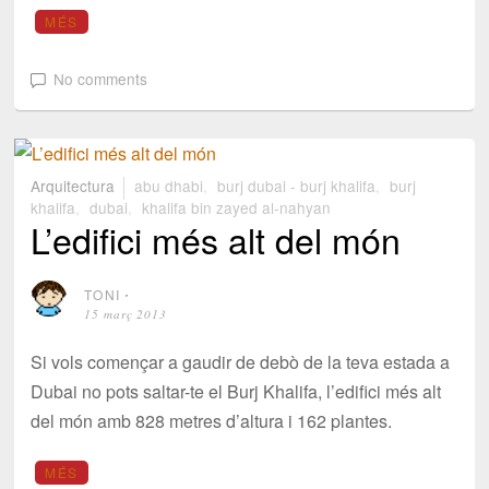
MÉS
No comments
Arquitectura
abu dhabi
,
burj dubai - burj khalifa
,
burj
khalifa
,
dubai
,
khalifa bin zayed al-nahyan
L’edifici més alt del món
TONI
⋅
15 març 2013
Si vols començar a gaudir de debò de la teva estada a
Dubai no pots saltar-te el Burj Khalifa, l’edifici més alt
del món amb 828 metres d’altura i 162 plantes.
MÉS