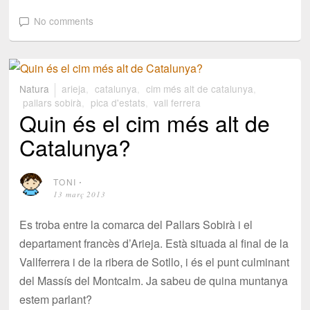
No comments
Natura
arieja
,
catalunya
,
cim més alt de catalunya
,
pallars sobirà
,
pica d'estats
,
vall ferrera
Quin és el cim més alt de
Catalunya?
TONI
⋅
13 març 2013
Es troba entre la comarca del Pallars Sobirà i el
departament francès d’Arieja. Està situada al final de la
Vallferrera i de la ribera de Sotllo, i és el punt culminant
del Massís del Montcalm. Ja sabeu de quina muntanya
estem parlant?