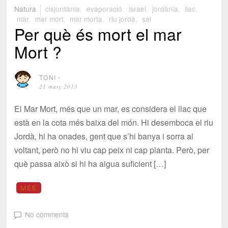
Natura
cisjordània
,
evaporació
,
israel
,
jordània
,
llac
,
mar
,
mar mort
,
mar morta
,
riu jordà
,
sal
Per què és mort el mar
Mort ?
TONI
⋅
21 març 2013
El Mar Mort, més que un mar, es considera el llac que
està en la cota més baixa del món. Hi desemboca el riu
Jordà, hi ha onades, gent que s’hi banya i sorra al
voltant, però no hi viu cap peix ni cap planta. Però, per
què passa això si hi ha aigua suficient […]
MÉS
No comments