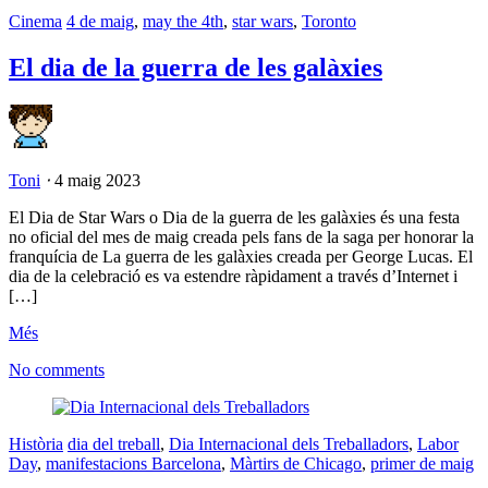
Cinema
4 de maig
,
may the 4th
,
star wars
,
Toronto
El dia de la guerra de les galàxies
Toni
⋅
4 maig 2023
El Dia de Star Wars o Dia de la guerra de les galàxies és una festa
no oficial del mes de maig creada pels fans de la saga per honorar la
franquícia de La guerra de les galàxies creada per George Lucas. El
dia de la celebració es va estendre ràpidament a través d’Internet i
[…]
Més
No comments
Història
dia del treball
,
Dia Internacional dels Treballadors
,
Labor
Day
,
manifestacions Barcelona
,
Màrtirs de Chicago
,
primer de maig