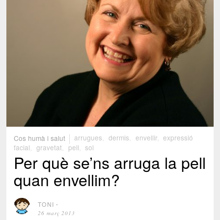
Cos humà i salut
arrugues
,
dermis
,
envellir
,
expressió
facial
,
gravetat
,
pell
,
sol
Per què se’ns arruga la pell
quan envellim?
TONI
⋅
26 març 2013