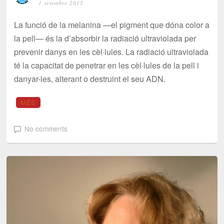
1 setembre 2015
La funció de la melanina —el pigment que dóna color a
la pell— és la d’absorbir la radiació ultraviolada per
prevenir danys en les cèl·lules. La radiació ultraviolada
té la capacitat de penetrar en les cèl·lules de la pell i
danyar-les, alterant o destruint el seu ADN.
MÉS
No comments