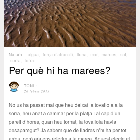
Natura
aigua
,
força d'atracció
,
lluna
,
mar
,
marees
,
sol
,
sorra
,
terra
Per què hi ha marees?
TONI
⋅
26 febrer 2013
No us ha passat mai que heu deixat la tovallola a la
sorra, heu anat a caminar per la platja i al cap d’un
parell d’hores, quan heu tornat, la tovallola havia
desaparegut? Ja sabem que de lladres n’hi ha per tot
arreu, però ara ens referim a la marea. Aquest efecte el