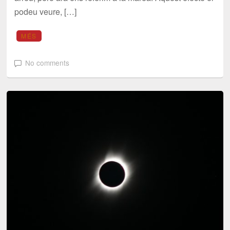
podeu veure, […]
MÉS
No comments