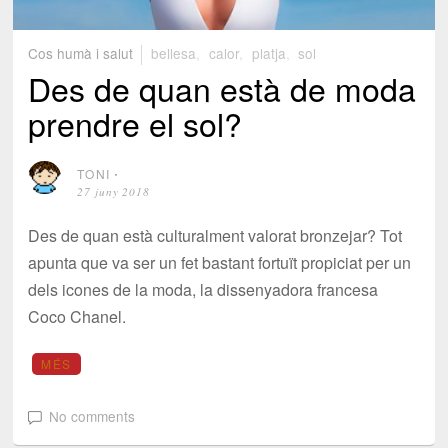
Cos humà i salut
bellesa
,
calor
,
platja
,
sol
Des de quan està de moda
prendre el sol?
TONI
⋅
27 juny 2018
Des de quan està culturalment valorat bronzejar? Tot
apunta que va ser un fet bastant fortuït propiciat per un
dels icones de la moda, la dissenyadora francesa
Coco Chanel.
MÉS
No comments