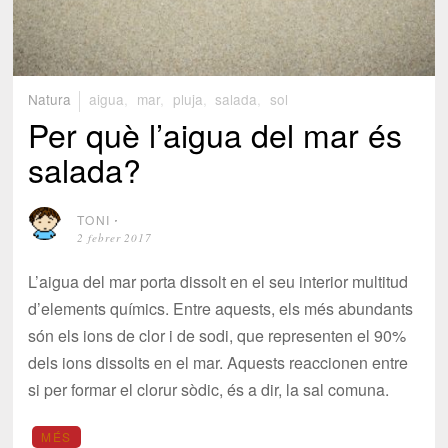
Natura
aigua
,
mar
,
pluja
,
salada
,
sol
Per què l’aigua del mar és
salada?
TONI
⋅
2 febrer 2017
L’aigua del mar porta dissolt en el seu interior multitud
d’elements químics. Entre aquests, els més abundants
són els ions de clor i de sodi, que representen el 90%
dels ions dissolts en el mar. Aquests reaccionen entre
si per formar el clorur sòdic, és a dir, la sal comuna.
MÉS