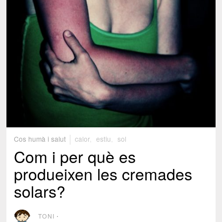
Cos humà i salut
calor
,
estiu
,
sol
Com i per què es
produeixen les cremades
solars?
TONI
⋅