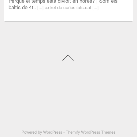
Perquè el temps està dividit en hores? | Som els
baltis de 4t.
: [...] extret de curiositats.cat [...]
Powered by
WordPress
•
Themify WordPress Themes