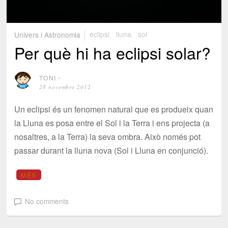
Univers i Astronomia
eclipsi
,
lluna
,
sol
Per què hi ha eclipsi solar?
TONI
⋅
28 novembre 2012
Un eclipsi és un fenomen natural que es produeix quan
la Lluna es posa entre el Sol i la Terra i ens projecta (a
nosaltres, a la Terra) la seva ombra. Això només pot
passar durant la lluna nova (Sol i Lluna en conjunció).
MÉS
No comments