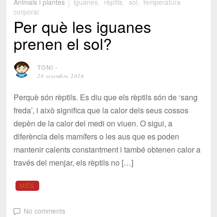
Animals i plantes
iguanes
,
rèptils
,
sol
,
temperatura
corporal
Per què les iguanes
prenen el sol?
TONI
⋅
29 setembre 2016
Perquè són rèptils. Es diu que els rèptils són de ‘sang
freda’, i això significa que la calor dels seus cossos
depèn de la calor del medi on viuen. O sigui, a
diferència dels mamífers o les aus que es poden
mantenir calents constantment i també obtenen calor a
través del menjar, els rèptils no […]
MÉS
No comments