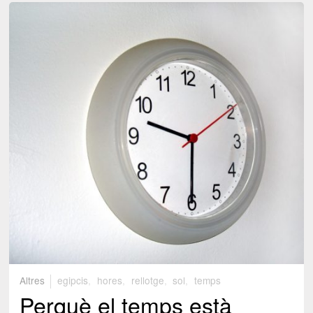
Altres
egipcis
,
hores
,
rellotge
,
sol
,
temps
Perquè el temps està