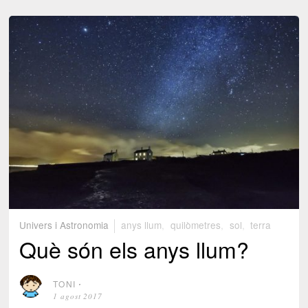
Univers i Astronomia
anys llum
,
quilòmetres
,
sol
,
terra
Què són els anys llum?
TONI
⋅
1 agost 2017