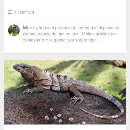
1 comment
Marc
: ¡¡Aquesta pregunta fa temps que hi pensava
alguna vegada de tant en tant!! Moltes gràcies per
contestar-me-la (potser pot sorprendre…