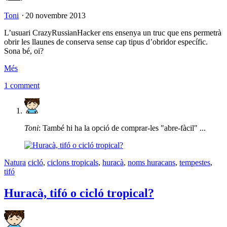
Toni
⋅
20 novembre 2013
L’usuari CrazyRussianHacker ens ensenya un truc que ens permetrà
obrir les llaunes de conserva sense cap tipus d’obridor específic.
Sona bé, oi?
Més
1 comment
Toni
: També hi ha la opció de comprar-les "abre-fàcil" ...
Natura
cicló
,
ciclons tropicals
,
huracà
,
noms huracans
,
tempestes
,
tifó
Huracà, tifó o cicló tropical?