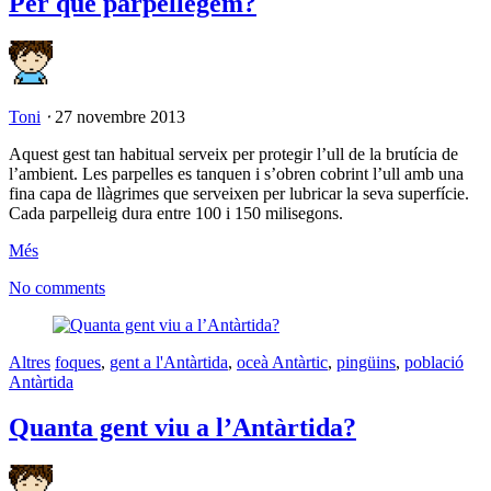
Per què parpellegem?
Toni
⋅
27 novembre 2013
Aquest gest tan habitual serveix per protegir l’ull de la brutícia de
l’ambient. Les parpelles es tanquen i s’obren cobrint l’ull amb una
fina capa de llàgrimes que serveixen per lubricar la seva superfície.
Cada parpelleig dura entre 100 i 150 milisegons.
Més
No comments
Altres
foques
,
gent a l'Antàrtida
,
oceà Antàrtic
,
pingüins
,
població
Antàrtida
Quanta gent viu a l’Antàrtida?