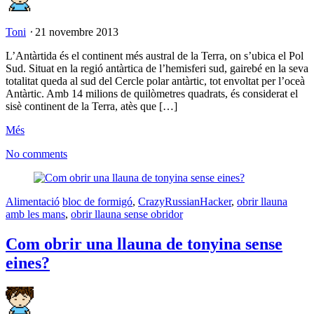
Toni
⋅
21 novembre 2013
L’Antàrtida és el continent més austral de la Terra, on s’ubica el Pol
Sud. Situat en la regió antàrtica de l’hemisferi sud, gairebé en la seva
totalitat queda al sud del Cercle polar antàrtic, tot envoltat per l’oceà
Antàrtic. Amb 14 milions de quilòmetres quadrats, és considerat el
sisè continent de la Terra, atès que […]
Més
No comments
Alimentació
bloc de formigó
,
CrazyRussianHacker
,
obrir llauna
amb les mans
,
obrir llauna sense obridor
Com obrir una llauna de tonyina sense
eines?