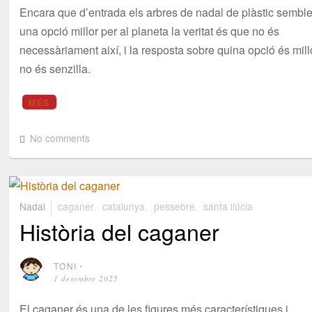
Encara que d’entrada els arbres de nadal de plàstic sembl
una opció millor per al planeta la veritat és que no és
necessàriament així, i la resposta sobre quina opció és mill
no és senzilla.
MÉS
No comments
Nadal
caganer
,
catalunya
,
pessebre
,
santa llúcia
Història del caganer
TONI
⋅
1 desembre 2025
El caganer és una de les figures més característiques i