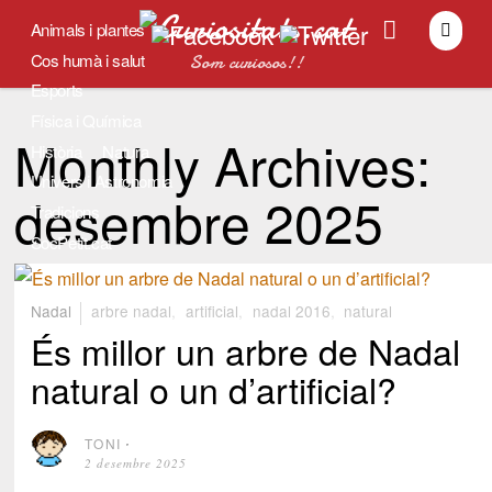
Animals i plantes
Cos humà i salut
Som curiosos!!
Esports
Física i Química
Monthly Archives:
Història
Natura
Univers i Astronomia
desembre 2025
Tradicions
SocPetit.cat
Nadal
arbre nadal
,
artificial
,
nadal 2016
,
natural
És millor un arbre de Nadal
natural o un d’artificial?
TONI
⋅
2 desembre 2025