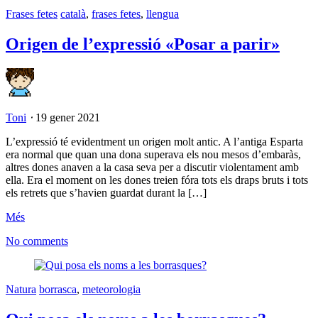
Frases fetes
català
,
frases fetes
,
llengua
Origen de l’expressió «Posar a parir»
Toni
⋅
19 gener 2021
L’expressió té evidentment un origen molt antic. A l’antiga Esparta
era normal que quan una dona superava els nou mesos d’embaràs,
altres dones anaven a la casa seva per a discutir violentament amb
ella. Era el moment on les dones treien fóra tots els draps bruts i tots
els retrets que s’havien guardat durant la […]
Més
No comments
Natura
borrasca
,
meteorologia