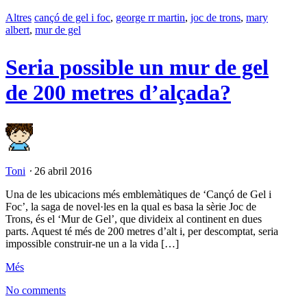
Altres
cançó de gel i foc
,
george rr martin
,
joc de trons
,
mary
albert
,
mur de gel
Seria possible un mur de gel
de 200 metres d’alçada?
Toni
⋅
26 abril 2016
Una de les ubicacions més emblemàtiques de ‘Cançó de Gel i
Foc’, la saga de novel·les en la qual es basa la sèrie Joc de
Trons, és el ‘Mur de Gel’, que divideix al continent en dues
parts. Aquest té més de 200 metres d’alt i, per descomptat, seria
impossible construir-ne un a la vida […]
Més
No comments