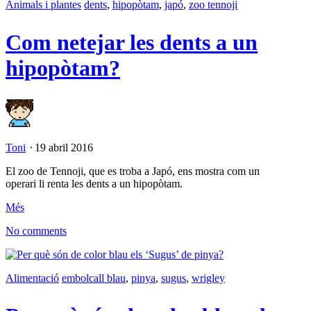
Animals i plantes
dents
,
hipopòtam
,
japó
,
zoo tennoji
Com netejar les dents a un
hipopòtam?
Toni
⋅
19 abril 2016
El zoo de Tennoji, que es troba a Japó, ens mostra com un
operari li renta les dents a un hipopòtam.
Més
No comments
Alimentació
embolcall blau
,
pinya
,
sugus
,
wrigley