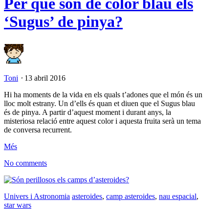
Per què són de color blau els
‘Sugus’ de pinya?
Toni
⋅
13 abril 2016
Hi ha moments de la vida en els quals t’adones que el món és un
lloc molt estrany. Un d’ells és quan et diuen que el Sugus blau
és de pinya. A partir d’aquest moment i durant anys, la
misteriosa relació entre aquest color i aquesta fruita serà un tema
de conversa recurrent.
Més
No comments
Univers i Astronomia
asteroides
,
camp asteroides
,
nau espacial
,
star wars