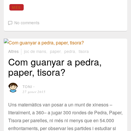
MÉS
No comments
Altres
joc de mans
,
paper
,
pedra
,
tisora
Com guanyar a pedra,
paper, tisora?
TONI
⋅
27 gener 2015
Uns matemàtics van posar a un munt de xinesos –
literalment, a 360– a jugar 300 rondes de Pedra, Paper,
Tisora per parelles, ni més ni menys que en 54.000
enfrontaments, per observar les partides i estudiar si