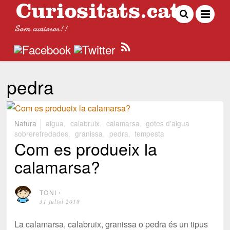
Som curiosos!!
pedra
Natura
aigua
,
calabruix
,
calamarsa
,
gotes d'aigua
sobrerefredades
,
granissa
,
pedra
,
tempesta
Com es produeix la
calamarsa?
TONI
⋅
31 juliol 2018
La calamarsa, calabruix, granissa o pedra és un tipus