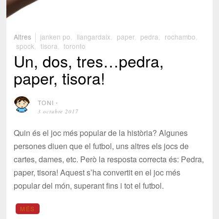
Altres
janken po
,
llangardaix
,
paper
,
pedra
,
rochambo
,
spock
,
tisora
,
toronto
Un, dos, tres…pedra,
paper, tisora!
TONI
⋅
3 octubre 2017
Quin és el joc més popular de la història? Algunes
persones diuen que el futbol, uns altres els jocs de
cartes, dames, etc. Però la resposta correcta és: Pedra,
paper, tisora! Aquest s’ha convertit en el joc més
popular del món, superant fins i tot el futbol.
MÉS