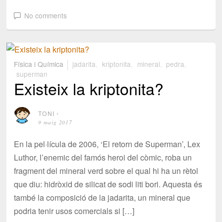
No comments
Física i Química
jadarita
,
kriptonita
,
mineral
,
pedra
,
superman
Existeix la kriptonita?
TONI
⋅
9 maig 2017
En la pel·lícula de 2006, ‘El retorn de Superman’, Lex
Luthor, l’enemic del famós heroi del còmic, roba un
fragment del mineral verd sobre el qual hi ha un rètol
que diu: hidròxid de silicat de sodi liti bori. Aquesta és
també la composició de la jadarita, un mineral que
podria tenir usos comercials si […]