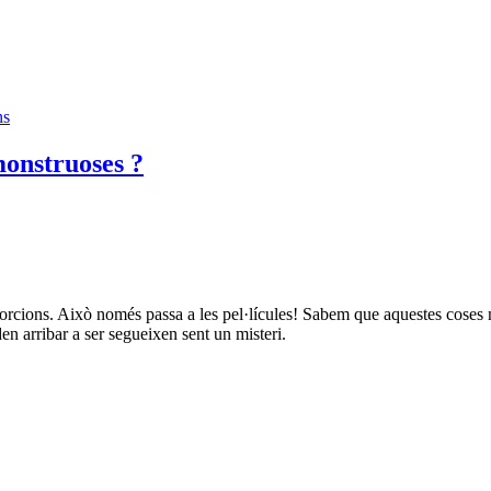
ns
monstruoses ?
orcions. Això només passa a les pel·lícules! Sabem que aquestes coses n
en arribar a ser segueixen sent un misteri.