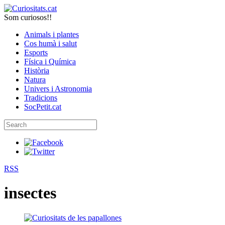
Som curiosos!!
Animals i plantes
Cos humà i salut
Esports
Física i Química
Història
Natura
Univers i Astronomia
Tradicions
SocPetit.cat
RSS
insectes