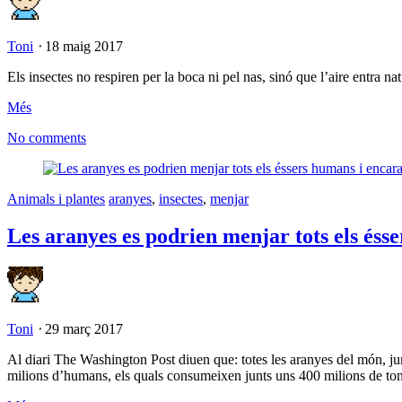
Toni
⋅
18 maig 2017
Els insectes no respiren per la boca ni pel nas, sinó que l’aire entra n
Més
No comments
Animals i plantes
aranyes
,
insectes
,
menjar
Les aranyes es podrien menjar tots els és
Toni
⋅
29 març 2017
Al diari The Washington Post diuen que: totes les aranyes del món, ju
milions d’humans, els quals consumeixen junts uns 400 milions de ton