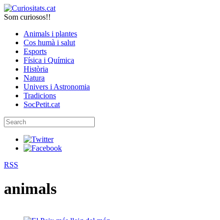
Som curiosos!!
Animals i plantes
Cos humà i salut
Esports
Física i Química
Història
Natura
Univers i Astronomia
Tradicions
SocPetit.cat
RSS
animals