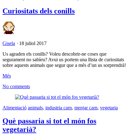
Curiositats dels conills
Gisela
⋅
18 juliol 2017
Us agraden els conills? Voleu descobrir-ne coses que
segurament no sabíeu? Avui us portem una llista de curiositats
sobre aquests animals que segur que a més d’un us sorprendrà!
Més
No comments
Alimentació
animals
,
industria carn
,
menjar carn
,
vegetaria
Què passaria si tot el món fos
vegetarià?