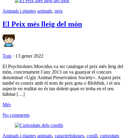
Animals i plantes
animals
,
peix
El Peix més lleig del món
Toni
⋅
13 gener 2022
El Psychrolutes Morcidus va ser catalogat el peix més lleig del
món, concretament l’any 2013 on va guanyar el concurs
denominat «Ugly Animal Preservation Society». Aquest peix
també es coneix amb el nom de peix gota o Blobfish, i el seu
aspecte en realitat no és tan dolent quan es troba en el seu
hàbitat […]
Més
No comments
Animals i plantes
animals
,
característiques
,
conill
,
curiositats