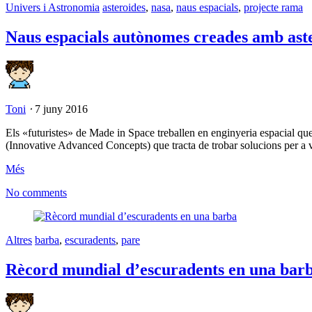
Univers i Astronomia
asteroides
,
nasa
,
naus espacials
,
projecte rama
Naus espacials autònomes creades amb ast
Toni
⋅
7 juny 2016
Els «futuristes» de Made in Space treballen en enginyeria espacial qu
(Innovative Advanced Concepts) que tracta de trobar solucions per a vi
Més
No comments
Altres
barba
,
escuradents
,
pare
Rècord mundial d’escuradents en una bar