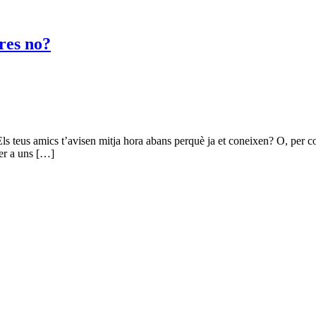
tres no?
Els teus amics t’avisen mitja hora abans perquè ja et coneixen? O, per c
per a uns […]