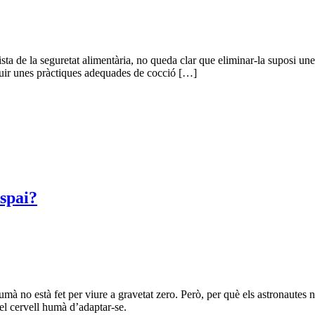
ista de la seguretat alimentària, no queda clar que eliminar-la suposi unes
uir unes pràctiques adequades de cocció […]
espai?
s humà no està fet per viure a gravetat zero. Però, per què els astronaut
el cervell humà d’adaptar-se.