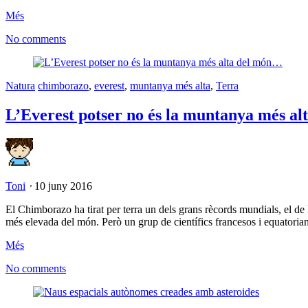
Més
No comments
Natura
chimborazo
,
everest
,
muntanya més alta
,
Terra
L’Everest potser no és la muntanya més a
Toni
⋅
10 juny 2016
El Chimborazo ha tirat per terra un dels grans rècords mundials, el de
més elevada del món. Però un grup de científics francesos i equatoria
Més
No comments