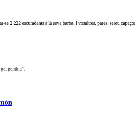
r-se 2.222 escuradents a la seva barba. I vosaltres, pares, sereu capaço
 gat pentina".
 món