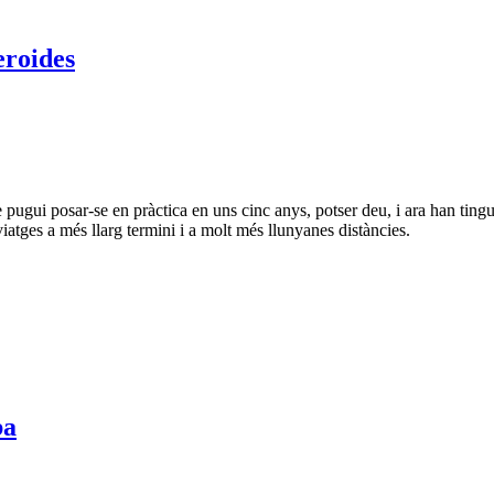
eroides
e pugui posar-se en pràctica en uns cinc anys, potser deu, i ara han t
atges a més llarg termini i a molt més llunyanes distàncies.
ba