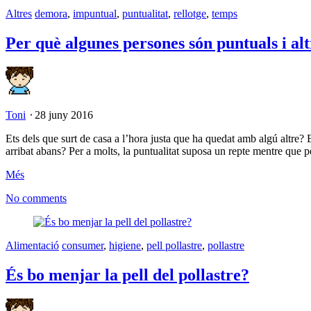
Altres
demora
,
impuntual
,
puntualitat
,
rellotge
,
temps
Per què algunes persones són puntuals i al
Toni
⋅
28 juny 2016
Ets dels que surt de casa a l’hora justa que ha quedat amb algú altre? 
arribat abans? Per a molts, la puntualitat suposa un repte mentre que 
Més
No comments
Alimentació
consumer
,
higiene
,
pell pollastre
,
pollastre
És bo menjar la pell del pollastre?