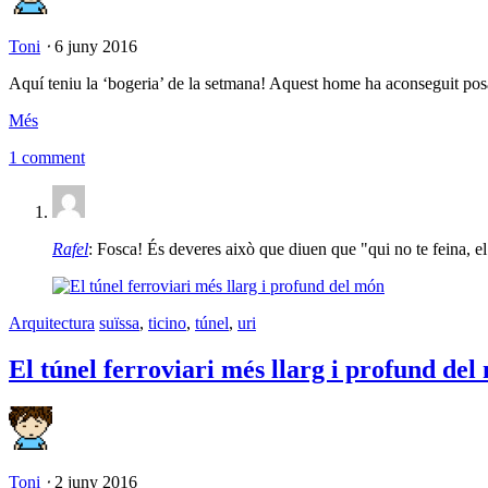
Toni
⋅
6 juny 2016
Aquí teniu la ‘bogeria’ de la setmana! Aquest home ha aconseguit posa
Més
1 comment
Rafel
: Fosca! És deveres això que diuen que "qui no te feina, el
Arquitectura
suïssa
,
ticino
,
túnel
,
uri
El túnel ferroviari més llarg i profund del
Toni
⋅
2 juny 2016