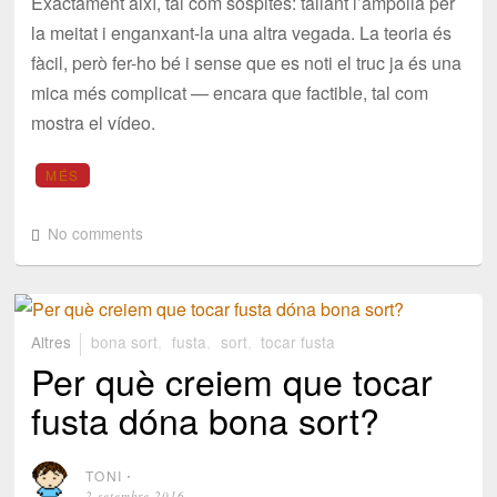
Exactament així, tal com sospites: tallant l’ampolla per
la meitat i enganxant-la una altra vegada. La teoria és
fàcil, però fer-ho bé i sense que es noti el truc ja és una
mica més complicat — encara que factible, tal com
mostra el vídeo.
MÉS
No comments
Altres
bona sort
,
fusta
,
sort
,
tocar fusta
Per què creiem que tocar
fusta dóna bona sort?
TONI
⋅
2 setembre 2016