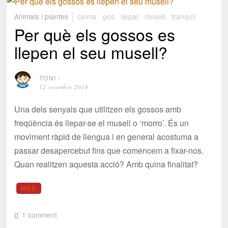
Animals i plantes
calma
,
gos
,
llepar
,
musell
,
tranquil
Per què els gossos es
llepen el seu musell?
TONI
⋅
12 setembre 2016
Una dels senyals que utilitzen els gossos amb
freqüència és llepar-se el musell o ‘morro’. És un
moviment ràpid de llengua i en general acostuma a
passar desapercebut fins que comencem a fixar-nos.
Quan realitzen aquesta acció? Amb quina finalitat?
MÉS
1 comment