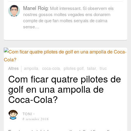
Manel Roig
: Molt interessant. Si observem els
nostres gossos moltes vegades ens donarem
compte de que fan moltes senyals de calma
sense…
Altres
ampolla
,
coca-cola
,
pilotes golf
,
tallar
,
truc
Com ficar quatre pilotes de
golf en una ampolla de
Coca-Cola?
TONI
⋅
8 setembre 2016