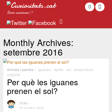
Som curiosos!!
Monthly Archives:
setembre 2016
Animals i plantes
iguanes
,
rèptils
,
sol
,
temperatura
corporal
Per què les iguanes
prenen el sol?
TONI
⋅
29 setembre 2016