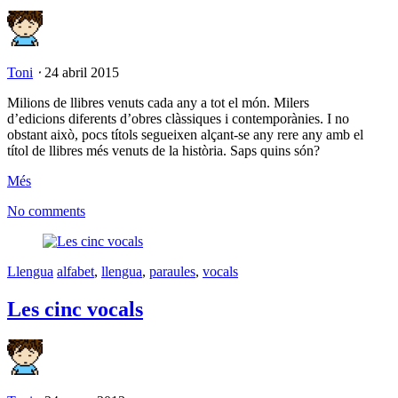
Toni
⋅
24 abril 2015
Milions de llibres venuts cada any a tot el món. Milers
d’edicions diferents d’obres clàssiques i contemporànies. I no
obstant això, pocs títols segueixen alçant-se any rere any amb el
títol de llibres més venuts de la història. Saps quins són?
Més
No comments
Llengua
alfabet
,
llengua
,
paraules
,
vocals
Les cinc vocals