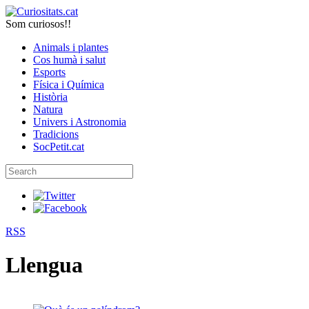
Som curiosos!!
Animals i plantes
Cos humà i salut
Esports
Física i Química
Història
Natura
Univers i Astronomia
Tradicions
SocPetit.cat
RSS
Llengua