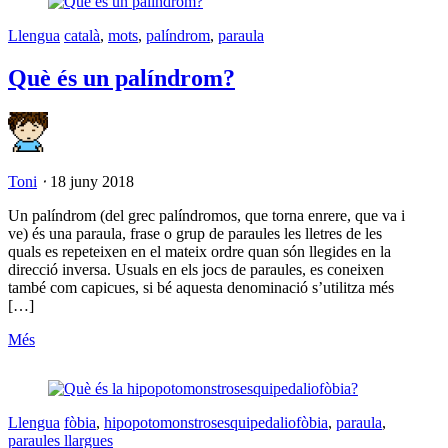
Llengua
català
,
mots
,
palíndrom
,
paraula
Què és un palíndrom?
Toni
⋅
18 juny 2018
Un palíndrom (del grec palíndromos, que torna enrere, que va i
ve) és una paraula, frase o grup de paraules les lletres de les
quals es repeteixen en el mateix ordre quan són llegides en la
direcció inversa. Usuals en els jocs de paraules, es coneixen
també com capicues, si bé aquesta denominació s’utilitza més
[…]
Més
Llengua
fòbia
,
hipopotomonstrosesquipedaliofòbia
,
paraula
,
paraules llargues