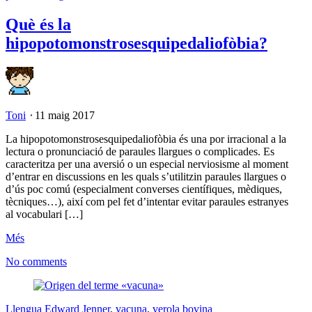
Què és la
hipopotomonstrosesquipedaliofòbia?
Toni
⋅
11 maig 2017
La hipopotomonstrosesquipedaliofòbia és una por irracional a la
lectura o pronunciació de paraules llargues o complicades. Es
caracteritza per una aversió o un especial nerviosisme al moment
d’entrar en discussions en les quals s’utilitzin paraules llargues o
d’ús poc comú (especialment converses científiques, mèdiques,
tècniques…), així com pel fet d’intentar evitar paraules estranyes
al vocabulari […]
Més
No comments
Llengua
Edward Jenner
,
vacuna
,
verola bovina