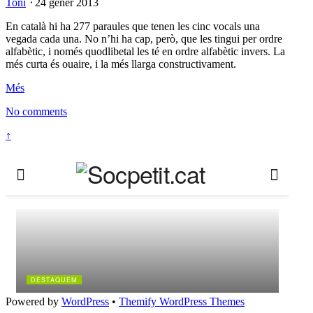
Toni
⋅
24 gener 2013
En català hi ha 277 paraules que tenen les cinc vocals una
vegada cada una. No n’hi ha cap, però, que les tingui per ordre
alfabètic, i només quodlibetal les té en ordre alfabètic invers. La
més curta és ouaire, i la més llarga constructivament.
Més
No comments
↑
Powered by
WordPress
•
Themify WordPress Themes