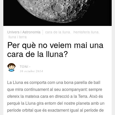
Univers i Astronomia
cara de la lluna
,
hemisferis lluna
,
lluna i terra
Per què no veiem mai una
cara de la lluna?
TONI
⋅
16 octubre 2014
La Lluna es comporta com una bona parella de ball
que mira contínuament al seu acompanyant: sempre
ofereix la mateixa cara en direcció a la Terra. Això és
perquè la Lluna gira entorn del nostre planeta amb un
període orbital que és exactament igual al període de