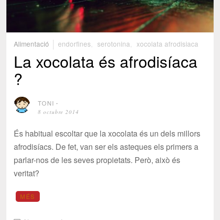
Alimentació
endorfines
,
serotonina
,
xocolata afrodisiaca
La xocolata és afrodisíaca
?
TONI
⋅
8 octubre 2014
És habitual escoltar que la xocolata és un dels millors
afrodisíacs. De fet, van ser els asteques els primers a
parlar-nos de les seves propietats. Però, això és
veritat?
MÉS