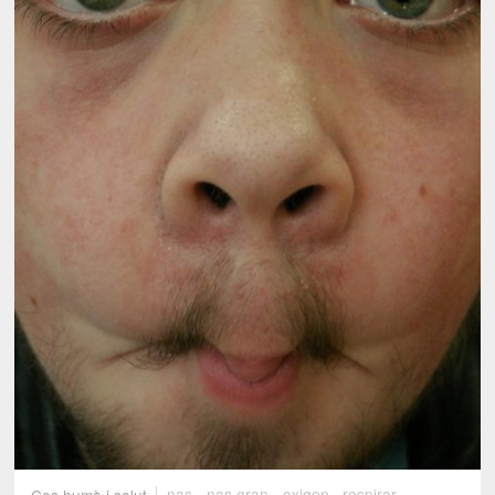
Cos humà i salut
nas
,
nas gran
,
oxigen
,
respirar