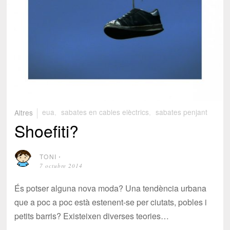
Altres
eua
,
sabates en cables elèctrics
,
sabates penjant
Shoefiti?
TONI
⋅
7 octubre 2014
És potser alguna nova moda? Una tendència urbana
que a poc a poc està estenent-se per ciutats, pobles i
petits barris? Existeixen diverses teories…