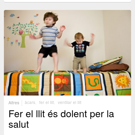
Altres
àcars
,
fer el llit
,
ventilar el llit
Fer el llit és dolent per la
salut