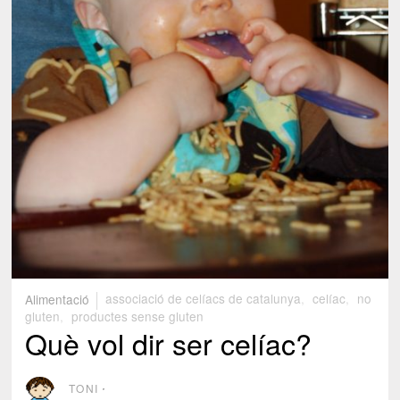
Alimentació
associació de celíacs de catalunya
,
celíac
,
no
gluten
,
productes sense gluten
Què vol dir ser celíac?
TONI
⋅