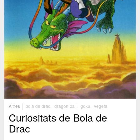
Altres
bola de drac
,
dragon ball
,
goku
,
vegeta
Curiositats de Bola de
Drac