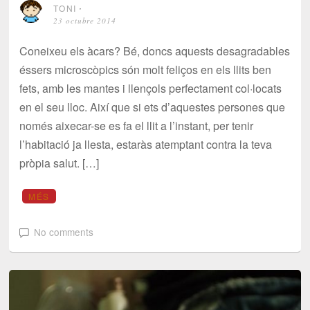
TONI
⋅
23 octubre 2014
Coneixeu els àcars? Bé, doncs aquests desagradables
éssers microscòpics són molt feliços en els llits ben
fets, amb les mantes i llençols perfectament col·locats
en el seu lloc. Així que si ets d’aquestes persones que
només aixecar-se es fa el llit a l’instant, per tenir
l’habitació ja llesta, estaràs atemptant contra la teva
pròpia salut. […]
MÉS
No comments