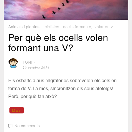
Animals i plantes
ciclistes
,
ocells formen v
,
volar en v
Per què els ocells volen
formant una V?
TONI
⋅
29 octubre 2014
Els esbarts d’aus migratòries sobrevolen els cels en
forma de V. I a més, sincronitzen els seus aleteigs!
Però, per què fan això?
MÉS
No comments