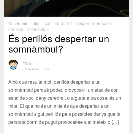
Cos humà i salut
caminar dormit
,
despertar persona
dormida
,
somnàmbul
És perillós despertar un
somnàmbul?
TONI
⋅
20 octubre 2014
Això que resulta molt perillós despertar a un
somnàmbul perquè podeu provocar-li un atac de cor,
estat de xoc, dany cerebral, o alguna altra cosa, és un
mite. El que no és un mite és que despertar a un
somnàmbul sigui perillós pels possibles danys que la
persona dormida pugui provocar-se a si mateix o […]