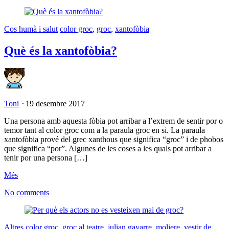
Cos humà i salut
color groc
,
groc
,
xantofòbia
Què és la xantofòbia?
Toni
⋅
19 desembre 2017
Una persona amb aquesta fòbia pot arribar a l’extrem de sentir por o
temor tant al color groc com a la paraula groc en si. La paraula
xantofòbia prové del grec xanthous que significa “groc” i de phobos
que significa “por”. Algunes de les coses a les quals pot arribar a
tenir por una persona […]
Més
No comments
Altres
color groc
,
groc al teatre
,
julian gayarre
,
moliere
,
vestir de