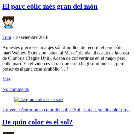
El parc eòlic més gran del món
Toni
⋅
10 setembre 2018
Aquestes precioses imatges són d’un lloc de rècord: el parc eòlic
marí Walney Extension, situat al Mar d’Irlanda, al costat de la costa
de Cumbria (Regne Unit). Acaba de convertir-se en el major parc
eòlic marí. En el vídeo es fa rar que no hi hagi so ni música, però
potser és alguna cosa simbòlic […]
Més
No comments
Univers i Astronomia
color del sol
,
el Sol
,
estrella
,
sol de color groc
De quin color és el sol?