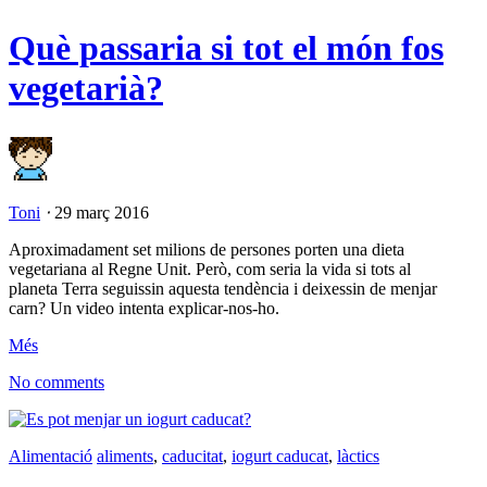
Què passaria si tot el món fos
vegetarià?
Toni
⋅
29 març 2016
Aproximadament set milions de persones porten una dieta
vegetariana al Regne Unit. Però, com seria la vida si tots al
planeta Terra seguissin aquesta tendència i deixessin de menjar
carn? Un video intenta explicar-nos-ho.
Més
No comments
Alimentació
aliments
,
caducitat
,
iogurt caducat
,
làctics