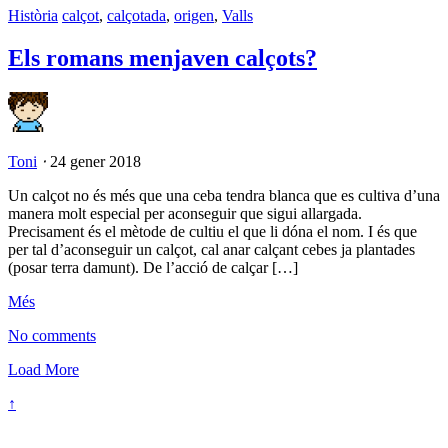
Història
calçot
,
calçotada
,
origen
,
Valls
Els romans menjaven calçots?
Toni
⋅
24 gener 2018
Un calçot no és més que una ceba tendra blanca que es cultiva d’una
manera molt especial per aconseguir que sigui allargada.
Precisament és el mètode de cultiu el que li dóna el nom. I és que
per tal d’aconseguir un calçot, cal anar calçant cebes ja plantades
(posar terra damunt). De l’acció de calçar […]
Més
No comments
Load More
↑