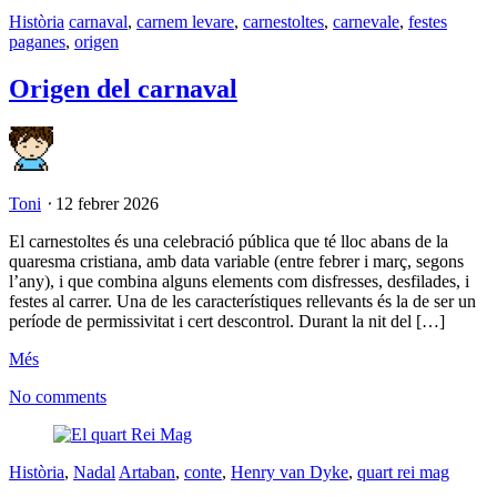
Història
carnaval
,
carnem levare
,
carnestoltes
,
carnevale
,
festes
paganes
,
origen
Origen del carnaval
Toni
⋅
12 febrer 2026
El carnestoltes és una celebració pública que té lloc abans de la
quaresma cristiana, amb data variable (entre febrer i març, segons
l’any), i que combina alguns elements com disfresses, desfilades, i
festes al carrer. Una de les característiques rellevants és la de ser un
període de permissivitat i cert descontrol. Durant la nit del […]
Més
No comments
Història
,
Nadal
Artaban
,
conte
,
Henry van Dyke
,
quart rei mag