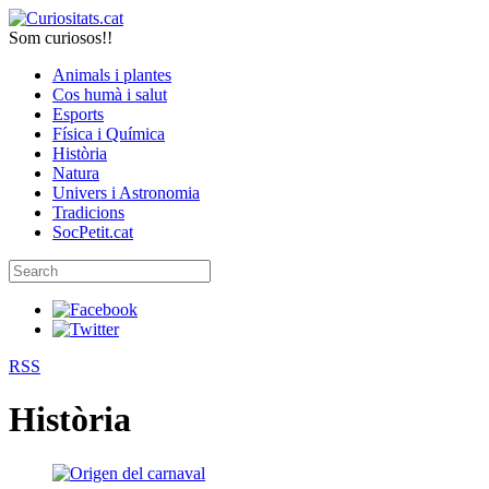
Som curiosos!!
Animals i plantes
Cos humà i salut
Esports
Física i Química
Història
Natura
Univers i Astronomia
Tradicions
SocPetit.cat
RSS
Història