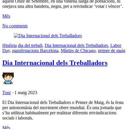
aquest Onze de Setembre, en una vintena llarga de poblacions, hi
onejava una altra bandera, negra, per a reivindicar ‘votar i vèncer’.
Més
No comments
Història
dia del treball
,
Dia Internacional dels Treballadors
,
Labor
Day
,
manifestacions Barcelona
,
Màrtirs de Chicago
,
primer de maig
Dia Internacional dels Treballadors
Toni
⋅
1 maig 2023
El Dia Internacional dels Treballadors o Primer de Maig, és la festa
per antonomàsia del moviment obrer mundial. És una jornada que
s’ha utilitzat habitualment per realitzar diferents reivindicacions
socials i laborals.
Més