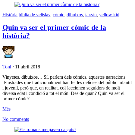
Història
bíblia de velislav
,
còmic
,
dibuixos
,
tarzán
,
yellow kid
Quin va ser el primer còmic de la
història?
Toni
⋅
11 abril 2018
Vinyetes, dibuixos… Sí, parlem dels còmics, aquestes narracions
il·lustrades que tradicionalment han fet les delícies del públic infantil
i juvenil, però que, en realitat, col·leccionen seguidors de molt
diversa edat i condició a tot el món. Des de quan? Quin va ser el
primer còmic?
Més
No comments