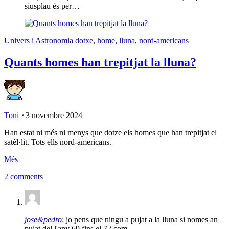
siusplau és per…
Univers i Astronomia
dotxe
,
home
,
lluna
,
nord-americans
Quants homes han trepitjat la lluna?
Toni
⋅
3 novembre 2024
Han estat ni més ni menys que dotze els homes que han trepitjat el
satèl·lit. Tots ells nord-americans.
Més
2 comments
jose&pedro
: jo pens que ningu a pujat a la lluna si nomes an
pujat del l'any 69 fins el 72 com…