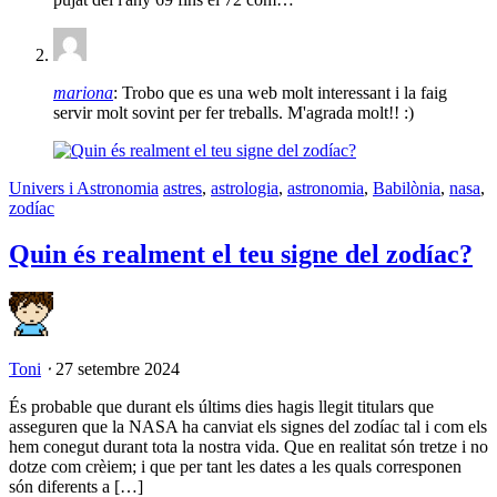
mariona
: Trobo que es una web molt interessant i la faig
servir molt sovint per fer treballs. M'agrada molt!! :)
Univers i Astronomia
astres
,
astrologia
,
astronomia
,
Babilònia
,
nasa
,
zodíac
Quin és realment el teu signe del zodíac?
Toni
⋅
27 setembre 2024
És probable que durant els últims dies hagis llegit titulars que
asseguren que la NASA ha canviat els signes del zodíac tal i com els
hem conegut durant tota la nostra vida. Que en realitat són tretze i no
dotze com crèiem; i que per tant les dates a les quals corresponen
són diferents a […]