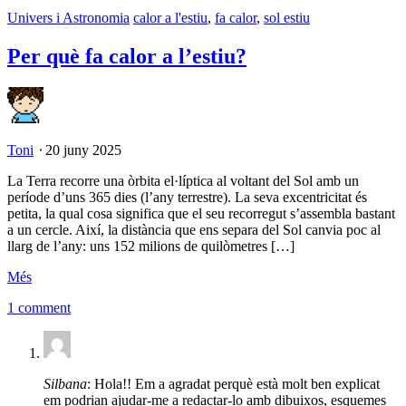
Univers i Astronomia
calor a l'estiu
,
fa calor
,
sol estiu
Per què fa calor a l’estiu?
Toni
⋅
20 juny 2025
La Terra recorre una òrbita el·líptica al voltant del Sol amb un
període d’uns 365 dies (l’any terrestre). La seva excentricitat és
petita, la qual cosa significa que el seu recorregut s’assembla bastant
a un cercle. Així, la distància que ens separa del Sol canvia poc al
llarg de l’any: uns 152 milions de quilòmetres […]
Més
1 comment
Silbana
: Hola!! Em a agradat perquè està molt ben explicat
em podrian ajudar-me a redactar-lo amb dibuixos, esquemes