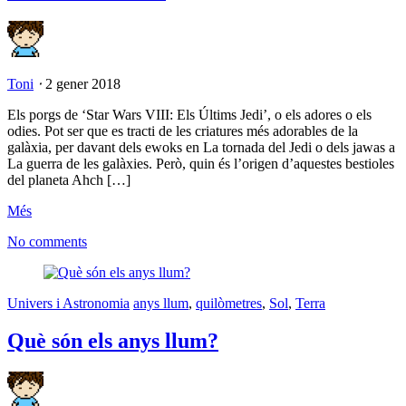
Toni
⋅
2 gener 2018
Els porgs de ‘Star Wars VIII: Els Últims Jedi’, o els adores o els
odies. Pot ser que es tracti de les criatures més adorables de la
galàxia, per davant dels ewoks en La tornada del Jedi o dels jawas a
La guerra de les galàxies. Però, quin és l’origen d’aquestes bestioles
del planeta Ahch […]
Més
No comments
Univers i Astronomia
anys llum
,
quilòmetres
,
Sol
,
Terra
Què són els anys llum?