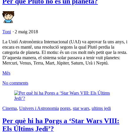
Per què Plutó no és un planeta?
Toni
⋅
2 maig 2018
La Unió Astronòmica Internacional (UAI) va aprovar fa uns anys, i
encara es manté, una resolució segons la qual Plutó perdia la
categoria de planeta. El motiu: és un cos molt més petit que la resta.
D’aquesta manera, el sistema solar passava a tenir vuit planetes:
Mercuri, Venus, Terra, Mart, Júpiter, Saturn, Urà i Neptú.
Més
No comments
Cinema
,
Univers i Astronomia
porgs
,
star wars
,
ultims jedi
Per què hi ha Porgs a ‘Star Wars VIII:
Els Últims Jedi’?