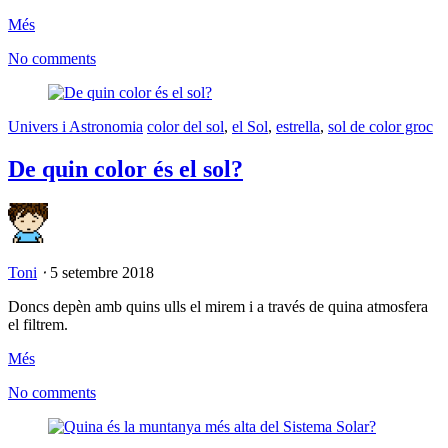
Més
No comments
Univers i Astronomia
color del sol
,
el Sol
,
estrella
,
sol de color groc
De quin color és el sol?
Toni
⋅
5 setembre 2018
Doncs depèn amb quins ulls el mirem i a través de quina atmosfera
el filtrem.
Més
No comments