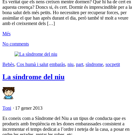
És veritat que els nens creixen mentre dormen? Què hi ha de cert en
aquesta creença? Doncs si, és cert. Dormir és imprescindible per a la
bona salut dels més petits. Ho necessiten per recuperar forces, per
assimilar el que han après durant el dia, però també té molt a veure
amb el creixement dels […]
Més
No comments
Bebès
,
Cos humà i salut
embaràs
,
niu
,
part
,
síndrome
,
socpetit
La síndrome del niu
Toni
⋅
17 gener 2013
Es coneix com a Síndrome del Niu a un tipus de conducta que es
produeix amb freqüència en les dones embarassades consistent a
incrementar el temps dedicat a l’ordre i neteja de la casa, a posar en
ordre les estades, rentar les robes, etc.