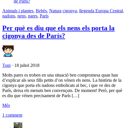
Animals i plantes
,
Bebès
,
Natura
cigonya
,
llegenda Europa Central
,
nadons
,
nens
,
pares
,
París
Per què es diu que els nens els porta la
cigonya des de París?
Toni
⋅
18 juliol 2018
Molts pares es troben en una situació ben compromesa quan han
d’explicar als seus fills petits d’on vénen els nens. La història de la
cigonya que porta els nadons embolicats al bec, i que ve des de
París, deixa els menuts ben convençuts. De moment! Però, per què
es diu que vénen precisament de París […]
Més
1 comment