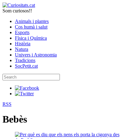
Som curiosos!!
Animals i plantes
Cos humà i salut
Esports
Física i Química
Història
Natura
Univers i Astronomia
Tradicions
SocPetit.cat
RSS
Bebès