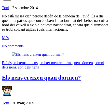
Toni
⋅
2 setembre 2014
No està massa clar, perquè depèn de la bandera de l’avió. És a dir
que hi ha països que concedeixen la nacionalitat dels bebès nascuts a
bord del vaixell o avió d’aquesta nacionalitat, encara que el transport
es trobi solcant aigües i cels internacionals.
Més
No comments
Bebès
creixement nens
,
creixer mentre dorms
,
nens domen
,
somni
dels nens
,
son dels nens
Els nens creixen quan dormen?
Toni
⋅
26 maig 2014