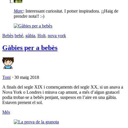
Marc
: Interessant curiositat. I potser inspiradora. ¡¡Haig de
prendre nota!! :-)
Bebès
bebé
,
gàbia
,
Holt
,
nova york
Gàbies per a bebès
Toni
⋅
30 maig 2018
A finals del segle XIX i començaments del segle XX, si un anava a
Nova York o Londres i mirava cap amunt, a més d’algun gratacel
podia trobar-se a bebès penjant, suspesos en l’aire en una gàbia.
Estaven prenent el sol.
Més