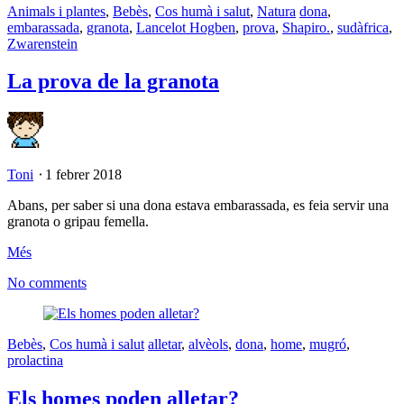
Animals i plantes
,
Bebès
,
Cos humà i salut
,
Natura
dona
,
embarassada
,
granota
,
Lancelot Hogben
,
prova
,
Shapiro.
,
sudàfrica
,
Zwarenstein
La prova de la granota
Toni
⋅
1 febrer 2018
Abans, per saber si una dona estava embarassada, es feia servir una
granota o gripau femella.
Més
No comments
Bebès
,
Cos humà i salut
alletar
,
alvèols
,
dona
,
home
,
mugró
,
prolactina
Els homes poden alletar?