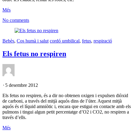
Més
No comments
Bebès
,
Cos humà i salut
cordó umbilical
,
fetus
,
respiració
Els fetus no respiren
⋅
5 desembre 2012
Els fetus no respiren, és a dir no obtenen oxigen i expulsen diòxid
de carboni, a través del mitjà aquós dins de l’úter. Aquest mitjà
aquós és el líquid amniòtic i, encara que estigui en contacte amb els
pulmons i tingui algun petit percentatge d’O2 i CO2, no respiren a
través d’ells.
Més