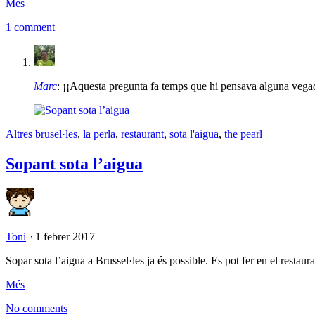
Més
1 comment
Marc
: ¡¡Aquesta pregunta fa temps que hi pensava alguna vegad
Altres
brusel·les
,
la perla
,
restaurant
,
sota l'aigua
,
the pearl
Sopant sota l’aigua
Toni
⋅
1 febrer 2017
Sopar sota l’aigua a Brussel·les ja és possible. Es pot fer en el restau
Més
No comments