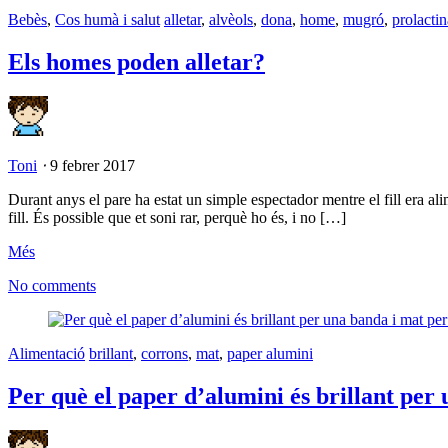
Bebès
,
Cos humà i salut
alletar
,
alvèols
,
dona
,
home
,
mugró
,
prolactin
Els homes poden alletar?
Toni
⋅
9 febrer 2017
Durant anys el pare ha estat un simple espectador mentre el fill era alim
fill. És possible que et soni rar, perquè ho és, i no […]
Més
No comments
Alimentació
brillant
,
corrons
,
mat
,
paper alumini
Per què el paper d’alumini és brillant per 