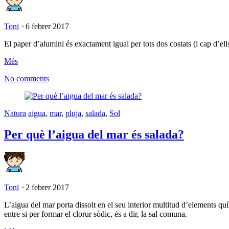
Toni
⋅
6 febrer 2017
El paper d’alumini és exactament igual per tots dos costats (i cap d’ells
Més
No comments
Natura
aigua
,
mar
,
pluja
,
salada
,
Sol
Per què l’aigua del mar és salada?
Toni
⋅
2 febrer 2017
L’aigua del mar porta dissolt en el seu interior multitud d’elements qu
entre si per formar el clorur sòdic, és a dir, la sal comuna.