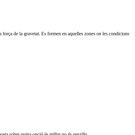
a força de la gravetat. Es formen en aquelles zones on les condicions
posta sobre quina opció és millor no és senzilla.