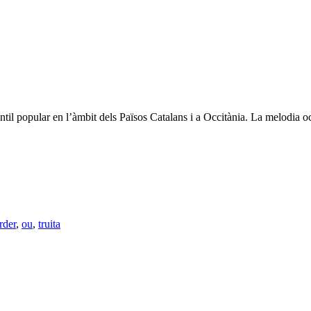
nfantil popular en l’àmbit dels Països Catalans i a Occitània. La melodia 
rder
,
ou
,
truita