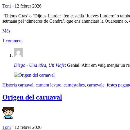
Toni
⋅
12 febrer 2026
‘Dijous Gras’ o ‘Dijous Llarder’ (en castellà ‘Jueves Lardero’ o també
setmana pel ‘dimecres de Cendra’, que ens anunciarà la Quaresma o, e
Més
1 comment
Diego - Una idea, Un Viaje
: Genial! Ahir em vaig menjar un re
Història
carnaval
,
carnem levare
,
carnestoltes
,
carnevale
,
festes pagan
Origen del carnaval
Toni
⋅
12 febrer 2026