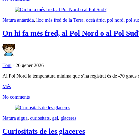
Natura
antàrtida
,
lloc més fred de la Terra
,
oceà àrtic
,
pol nord
,
pol su
On hi fa més fred, al Pol Nord o al Pol Sud
Toni
⋅
26 gener 2026
Al Pol Nord la temperatura mínima que s’ha registrat és de -70 graus ce
Més
No comments
Natura
aigua
,
curiositats
,
gel
,
glaceres
Curiositats de les glaceres