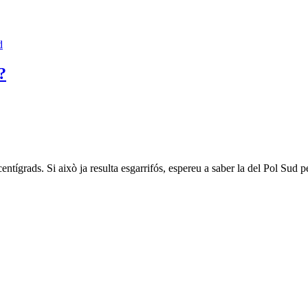
d
?
ntígrads. Si això ja resulta esgarrifós, espereu a saber la del Pol Sud p