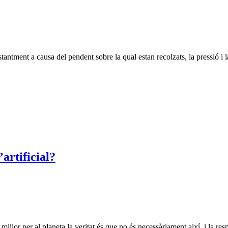
tment a causa del pendent sobre la qual estan recolzats, la pressió i l
artificial?
llor per al planeta la veritat és que no és necessàriament així, i la res