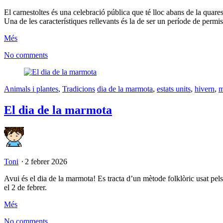
El carnestoltes és una celebració pública que té lloc abans de la quares
Una de les característiques rellevants és la de ser un període de permiss
Més
No comments
Animals i plantes
,
Tradicions
dia de la marmota
,
estats units
,
hivern
,
m
El dia de la marmota
Toni
⋅
2 febrer 2026
Avui és el dia de la marmota! Es tracta d’un mètode folklòric usat pels
el 2 de febrer.
Més
No comments