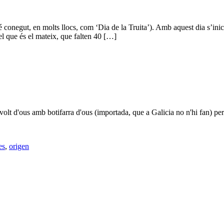
 conegut, en molts llocs, com ‘Dia de la Truita’). Amb aquest dia s’ini
l que és el mateix, que falten 40 […]
volt d'ous amb botifarra d'ous (importada, que a Galicia no n'hi fan) p
es
,
origen