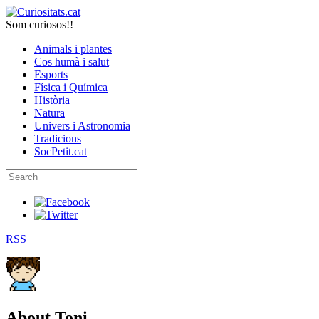
Som curiosos!!
Animals i plantes
Cos humà i salut
Esports
Física i Química
Història
Natura
Univers i Astronomia
Tradicions
SocPetit.cat
RSS
About
Toni