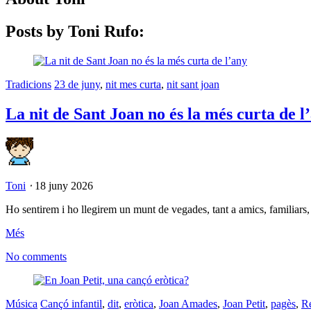
Posts by Toni Rufo:
Tradicions
23 de juny
,
nit mes curta
,
nit sant joan
La nit de Sant Joan no és la més curta de l
Toni
⋅
18 juny 2026
Ho sentirem i ho llegirem un munt de vegades, tant a amics, familiars,
Més
No comments
Música
Cançó infantil
,
dit
,
eròtica
,
Joan Amades
,
Joan Petit
,
pagès
,
Re