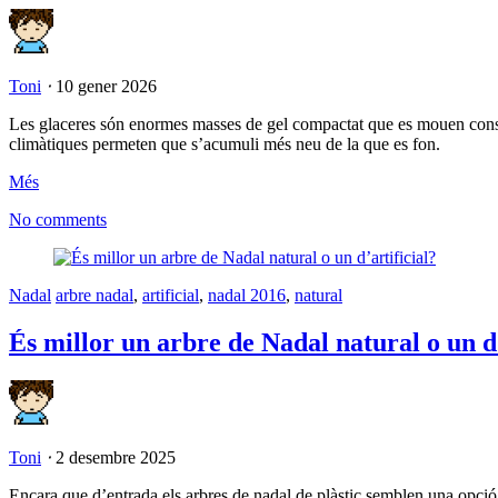
Toni
⋅
10 gener 2026
Les glaceres són enormes masses de gel compactat que es mouen constan
climàtiques permeten que s’acumuli més neu de la que es fon.
Més
No comments
Nadal
arbre nadal
,
artificial
,
nadal 2016
,
natural
És millor un arbre de Nadal natural o un d’
Toni
⋅
2 desembre 2025
Encara que d’entrada els arbres de nadal de plàstic semblen una opció mi