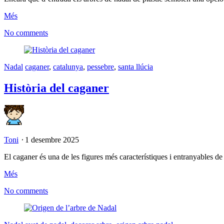
Més
No comments
Nadal
caganer
,
catalunya
,
pessebre
,
santa llúcia
Història del caganer
Toni
⋅
1 desembre 2025
El caganer és una de les figures més característiques i entranyables de
Més
No comments