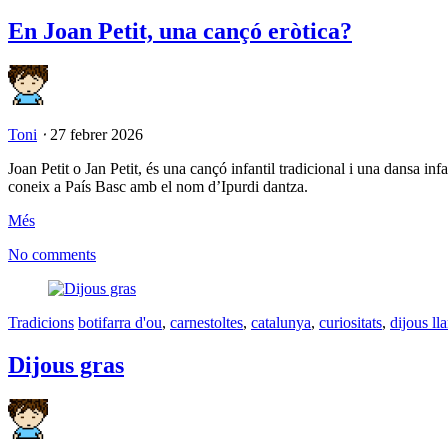
En Joan Petit, una cançó eròtica?
Toni
⋅
27 febrer 2026
Joan Petit o Jan Petit, és una cançó infantil tradicional i una dansa i
coneix a País Basc amb el nom d’Ipurdi dantza.
Més
No comments
Tradicions
botifarra d'ou
,
carnestoltes
,
catalunya
,
curiositats
,
dijous lla
Dijous gras