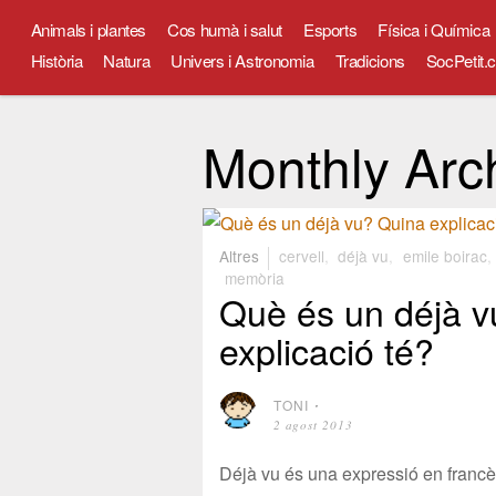
Animals i plantes
Cos humà i salut
Esports
Física i Química
Història
Natura
Univers i Astronomia
Tradicions
SocPetit.c
Monthly Arc
Altres
cervell
,
déjà vu
,
emile boirac
memòria
Què és un déjà v
explicació té?
TONI
⋅
2 agost 2013
Déjà vu és una expressió en francès 