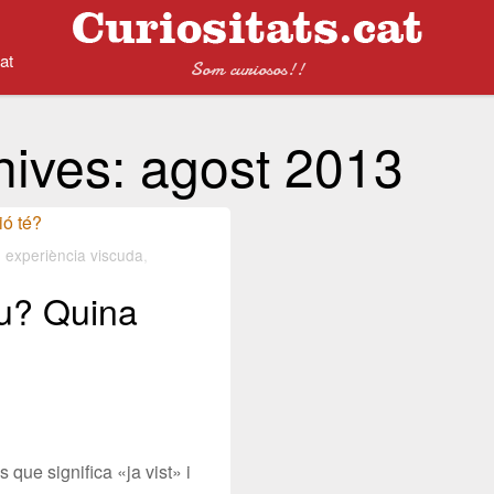
at
Som curiosos!!
hives:
agost 2013
,
experiència viscuda
,
u? Quina
que significa «ja vist» i