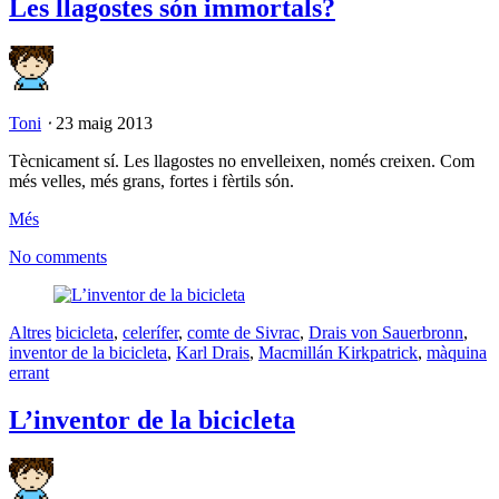
Les llagostes són immortals?
Toni
⋅
23 maig 2013
Tècnicament sí. Les llagostes no envelleixen, només creixen. Com
més velles, més grans, fortes i fèrtils són.
Més
No comments
Altres
bicicleta
,
celerífer
,
comte de Sivrac
,
Drais von Sauerbronn
,
inventor de la bicicleta
,
Karl Drais
,
Macmillán Kirkpatrick
,
màquina
errant
L’inventor de la bicicleta