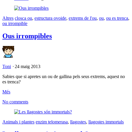
Altres
closca ou
,
estructura ovoide
,
extrems de l'ou
,
ou
,
ou es trenca
,
ou irrompible
Ous irrompibles
Toni
⋅
24 maig 2013
Sabies que si apretes un ou de gallina pels seus extrems, aquest no
es trenca?
Més
No comments
Animals i plantes
enzim telomerasa
,
llagostes
,
llagostes immortals