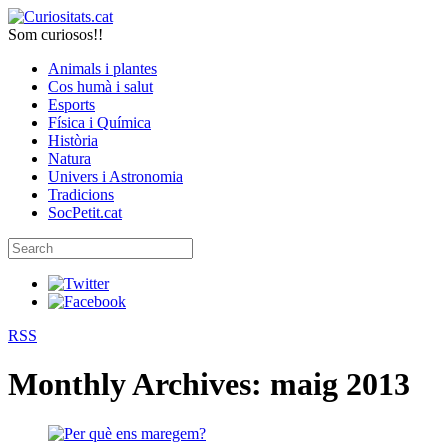
Som curiosos!!
Animals i plantes
Cos humà i salut
Esports
Física i Química
Història
Natura
Univers i Astronomia
Tradicions
SocPetit.cat
RSS
Monthly Archives:
maig 2013