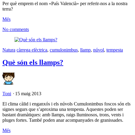
Per què emprem el nom «País Valencià» per referir-nos a la nostra
terra?
Més
No comments
Natura
càrrega elèctrica
,
cumulonimbus
,
llamp
,
núvol
,
tempesta
Què són els llamps?
Toni
⋅
15 maig 2013
El clima càlid i enganxós i els núvols Cumulonimbus foscos són els
signes segurs que s’aproxima una tempesta. Aquestes poden ser
bastant dramàtiques: amb llamps, raigs lluminosos, trons, vents i
pluges fortes. També poden anar acompanyades de granissades.
Més