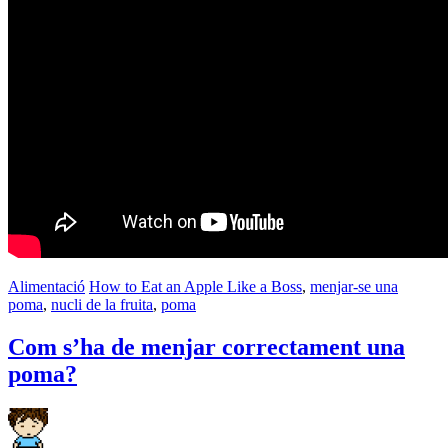
Alimentació
How to Eat an Apple Like a Boss
,
menjar-se una
poma
,
nucli de la fruita
,
poma
Com s’ha de menjar correctament una
poma?