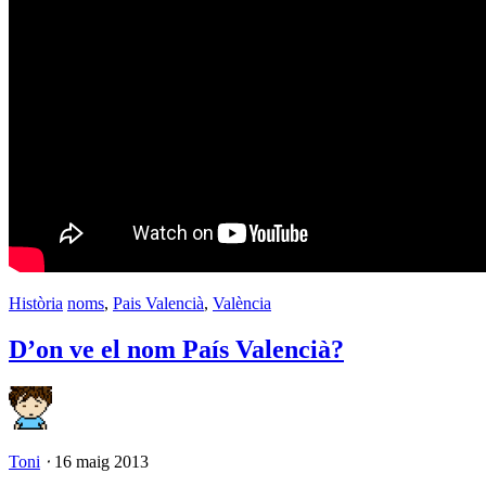
Història
noms
,
Pais Valencià
,
València
D’on ve el nom País Valencià?
Toni
⋅
16 maig 2013