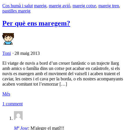
Cos humà i salut
mareig
,
mareig avió
,
mareig cotxe
,
mareig tren
,
pastilles mareig
Per què ens maregem?
Toni
⋅
28 maig 2013
El viatge de nuvis a bord d’un creuer fantàstic o un trajecte llarg
amb amics o família dins un cotxe pot acabar en catàstrofe, si els
nuvis es maregen amb el moviment del vaixell i acaben traient el
caviar, les ostres i el cava per la borda, o els nostres acompanyants
acaben vomitant tot l’esmorzar […]
Més
1 comment
Mª Jose
: M'alegre el matí!!!