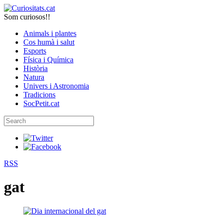
Som curiosos!!
Animals i plantes
Cos humà i salut
Esports
Física i Química
Història
Natura
Univers i Astronomia
Tradicions
SocPetit.cat
RSS
gat