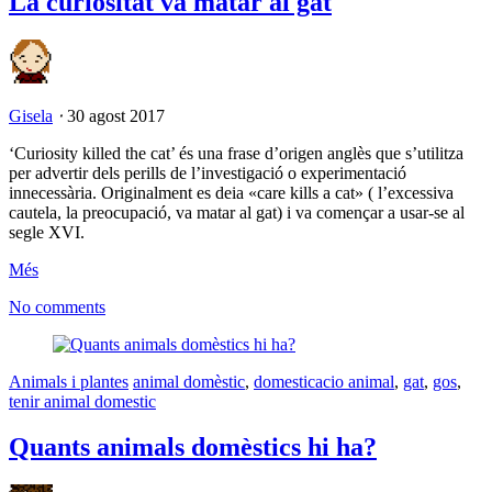
La curiositat va matar al gat
Gisela
⋅
30 agost 2017
‘Curiosity killed the cat’ és una frase d’origen anglès que s’utilitza
per advertir dels perills de l’investigació o experimentació
innecessària. Originalment es deia «care kills a cat» ( l’excessiva
cautela, la preocupació, va matar al gat) i va començar a usar-se al
segle XVI.
Més
No comments
Animals i plantes
animal domèstic
,
domesticacio animal
,
gat
,
gos
,
tenir animal domestic
Quants animals domèstics hi ha?