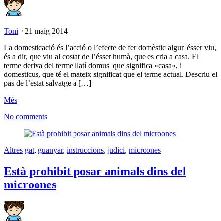
Toni
⋅
21 maig 2014
La domesticació és l’acció o l’efecte de fer domèstic algun ésser viu,
és a dir, que viu al costat de l’ésser humà, que es cria a casa. El
terme deriva del terme llatí domus, que significa «casa», i
domesticus, que té el mateix significat que el terme actual. Descriu el
pas de l’estat salvatge a […]
Més
No comments
Altres
gat
,
guanyar
,
instruccions
,
judici
,
microones
Està prohibit posar animals dins del
microones