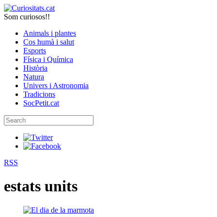
Som curiosos!!
Animals i plantes
Cos humà i salut
Esports
Física i Química
Història
Natura
Univers i Astronomia
Tradicions
SocPetit.cat
RSS
estats units