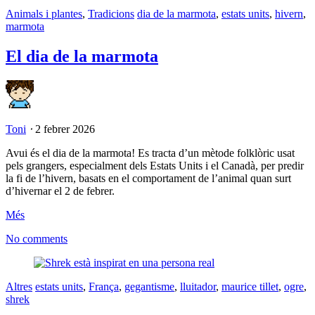
Animals i plantes
,
Tradicions
dia de la marmota
,
estats units
,
hivern
,
marmota
El dia de la marmota
Toni
⋅
2 febrer 2026
Avui és el dia de la marmota! Es tracta d’un mètode folklòric usat
pels grangers, especialment dels Estats Units i el Canadà, per predir
la fi de l’hivern, basats en el comportament de l’animal quan surt
d’hivernar el 2 de febrer.
Més
No comments
Altres
estats units
,
França
,
gegantisme
,
lluitador
,
maurice tillet
,
ogre
,
shrek