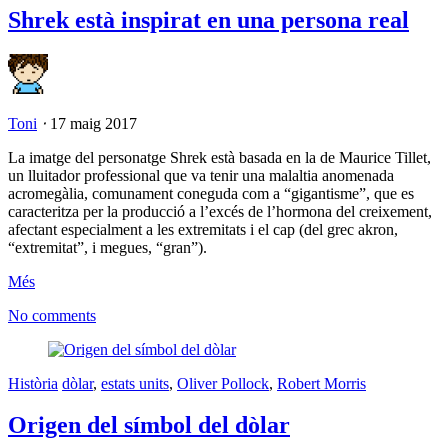
Shrek està inspirat en una persona real
Toni
⋅
17 maig 2017
La imatge del personatge Shrek està basada en la de Maurice Tillet,
un lluitador professional que va tenir una malaltia anomenada
acromegàlia, comunament coneguda com a “gigantisme”, que es
caracteritza per la producció a l’excés de l’hormona del creixement,
afectant especialment a les extremitats i el cap (del grec akron,
“extremitat”, i megues, “gran”).
Més
No comments
Història
dòlar
,
estats units
,
Oliver Pollock
,
Robert Morris
Origen del símbol del dòlar