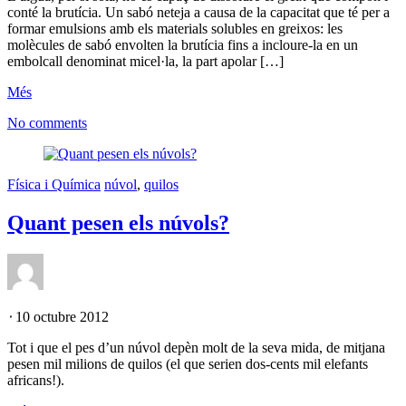
conté la brutícia. Un sabó neteja a causa de la capacitat que té per a
formar emulsions amb els materials solubles en greixos: les
molècules de sabó envolten la brutícia fins a incloure-la en un
embolcall denominat micel·la, la part apolar […]
Més
No comments
Física i Química
núvol
,
quilos
Quant pesen els núvols?
⋅
10 octubre 2012
Tot i que el pes d’un núvol depèn molt de la seva mida, de mitjana
pesen mil milions de quilos (el que serien dos-cents mil elefants
africans!).