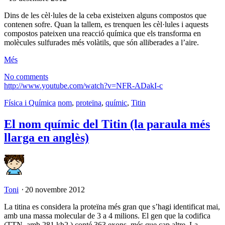
Dins de les cèl·lules de la ceba existeixen alguns compostos que
contenen sofre. Quan la tallem, es trenquen les cèl·lules i aquests
compostos pateixen una reacció química que els transforma en
molècules sulfurades més volàtils, que són alliberades a l’aire.
Més
No comments
http://www.youtube.com/watch?v=NFR-ADakI-c
Física i Química
nom
,
proteïna
,
químic
,
Titin
El nom químic del Titin (la paraula més
llarga en anglès)
Toni
⋅
20 novembre 2012
La titina es considera la proteïna més gran que s’hagi identificat mai,
amb una massa molecular de 3 a 4 milions. El gen que la codifica
(TTN, amb 281 kb2 ) conté 363 exons, més que cap altre. La