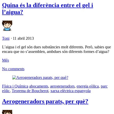
Quina és la diferència entre el gel i
l’aigua?
Toni
⋅
11 abril 2013
L’aigua i el gel són dues substàncies molt diferents. Però, sabies que
encara que no s’assemblen, ambdues són diferents formes d’aigua?
Més
No comments
Física i Química
abocaments
,
aerogeneradors
,
energia eòlica
,
parc
eòlic
,
Teorema de Boucherot
,
xarxa elèctrica espanyola
Aerogeneradors parats, per què?