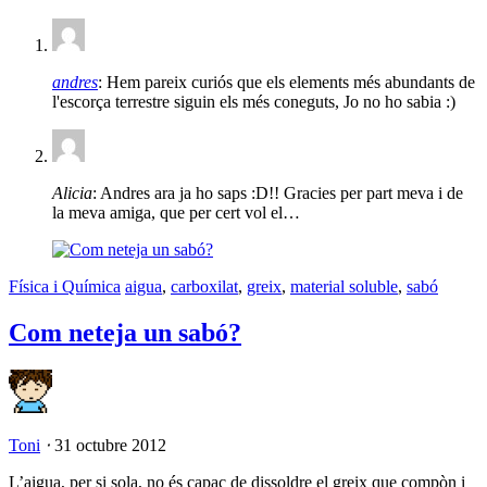
andres
: Hem pareix curiós que els elements més abundants de
l'escorça terrestre siguin els més coneguts, Jo no ho sabia :)
Alicia
: Andres ara ja ho saps :D!! Gracies per part meva i de
la meva amiga, que per cert vol el…
Física i Química
aigua
,
carboxilat
,
greix
,
material soluble
,
sabó
Com neteja un sabó?
Toni
⋅
31 octubre 2012
L’aigua, per si sola, no és capaç de dissoldre el greix que compòn i