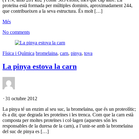
proteïna està formada per múltiples dominis, aproximadament 244,
que contribueixen a la seva estructura. És molt […]
Més
No comments
Física i Química
bromelaina
,
carn
,
pinya
,
tova
La pinya estova la carn
⋅
31 octubre 2012
La pinya té un enzim al seu suc, la bromelaina, que és un proteolític;
és a dir, que degrada les proteïnes i les trenca. Com que la carn està
composta per moltes proteïnes i col·lagen (aquestes són les
responsables de la duresa de la carn), a l’unir-se amb la bromelaina
del suc de pinya es […]