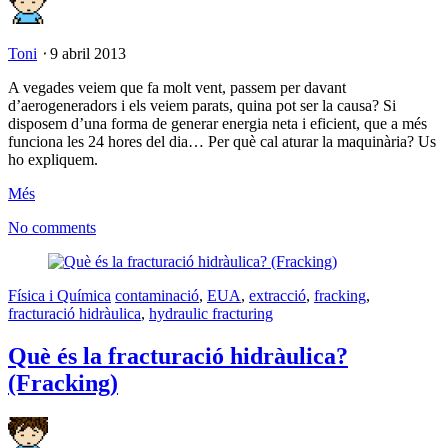
Toni
⋅
9 abril 2013
A vegades veiem que fa molt vent, passem per davant
d’aerogeneradors i els veiem parats, quina pot ser la causa? Si
disposem d’una forma de generar energia neta i eficient, que a més
funciona les 24 hores del dia… Per què cal aturar la maquinària? Us
ho expliquem.
Més
No comments
Física i Química
contaminació
,
EUA
,
extracció
,
fracking
,
fracturació hidràulica
,
hydraulic fracturing
Què és la fracturació hidràulica?
(Fracking)