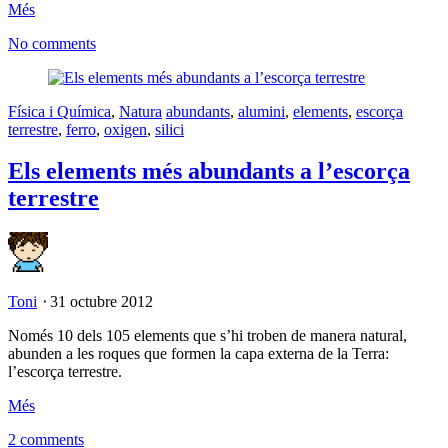
Més
No comments
Física i Química
,
Natura
abundants
,
alumini
,
elements
,
escorça
terrestre
,
ferro
,
oxigen
,
silici
Els elements més abundants a l’escorça
terrestre
Toni
⋅
31 octubre 2012
Només 10 dels 105 elements que s’hi troben de manera natural,
abunden a les roques que formen la capa externa de la Terra:
l’escorça terrestre.
Més
2 comments