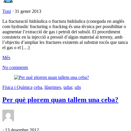
Toni
⋅
31 gener 2013
La fracturació hidràulica o fractura hidràulica (coneguda en anglès
com hydraulic fracturing o fracking és una tècnica per possibilitar o
augmentar l’extracció de gas i petroli del subsòl. El procediment
consisteix en la injecció a pressió d’algun material al terreny, amb
l’objectiu d’ampliar les fractures existents al substrat rocós que tanca
el gas o el […]
Més
No comments
Física i Química
ceba
,
llàgrimes
,
tallar
,
ulls
Per què plorem quan tallem una ceba?
⋅
13 desembre 2012