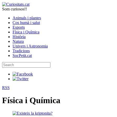
Som curiosos!!
Animals i plantes
Cos humà i salut
Esports
Física i Química
Història
Natura
Univers i Astronomia
Tradicions
SocPetit.cat
RSS
Física i Química