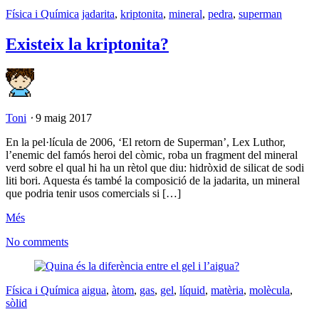
Física i Química
jadarita
,
kriptonita
,
mineral
,
pedra
,
superman
Existeix la kriptonita?
Toni
⋅
9 maig 2017
En la pel·lícula de 2006, ‘El retorn de Superman’, Lex Luthor,
l’enemic del famós heroi del còmic, roba un fragment del mineral
verd sobre el qual hi ha un rètol que diu: hidròxid de silicat de sodi
liti bori. Aquesta és també la composició de la jadarita, un mineral
que podria tenir usos comercials si […]
Més
No comments
Física i Química
aigua
,
àtom
,
gas
,
gel
,
líquid
,
matèria
,
molècula
,
sòlid