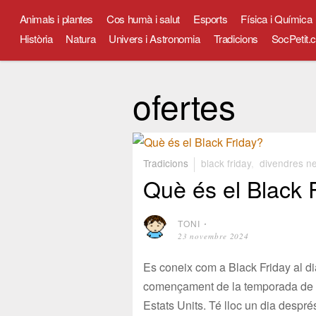
Animals i plantes
Cos humà i salut
Esports
Física i Química
Història
Natura
Univers i Astronomia
Tradicions
SocPetit.c
ofertes
Tradicions
black friday
,
divendres n
Què és el Black 
TONI
⋅
23 novembre 2024
Es coneix com a Black Friday al d
començament de la temporada de
Estats Units. Té lloc un dia despré