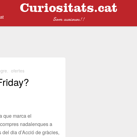
at
Som curiosos!!
egre
,
ofertes
Friday?
ia que marca el
 compres nadalenques a
s del dia d’Acció de gràcies,