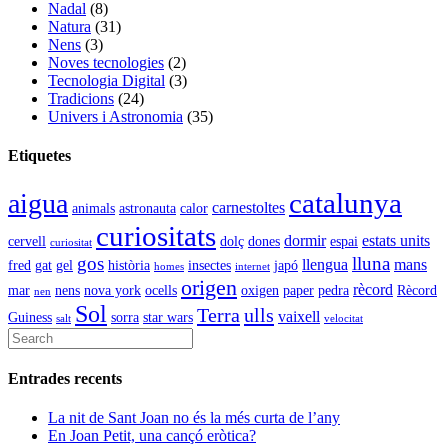
Nadal
(8)
Natura
(31)
Nens
(3)
Noves tecnologies
(2)
Tecnologia Digital
(3)
Tradicions
(24)
Univers i Astronomia
(35)
Etiquetes
catalunya
aigua
carnestoltes
animals
astronauta
calor
curiositats
dormir
estats units
cervell
dolç
dones
espai
curiositat
gos
lluna
llengua
mans
fred
gat
gel
història
insectes
japó
homes
internet
origen
rècord
mar
nens
nova york
ocells
oxigen
paper
pedra
Rècord
nen
Sol
Terra
ulls
vaixell
Guiness
sorra
star wars
salt
velocitat
Entrades recents
La nit de Sant Joan no és la més curta de l’any
En Joan Petit, una cançó eròtica?