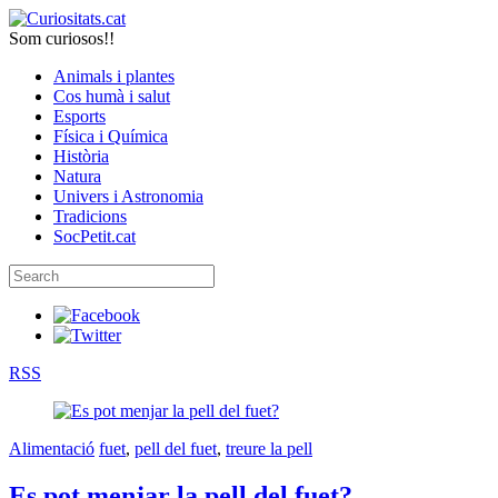
Som curiosos!!
Animals i plantes
Cos humà i salut
Esports
Física i Química
Història
Natura
Univers i Astronomia
Tradicions
SocPetit.cat
RSS
Alimentació
fuet
,
pell del fuet
,
treure la pell
Es pot menjar la pell del fuet?