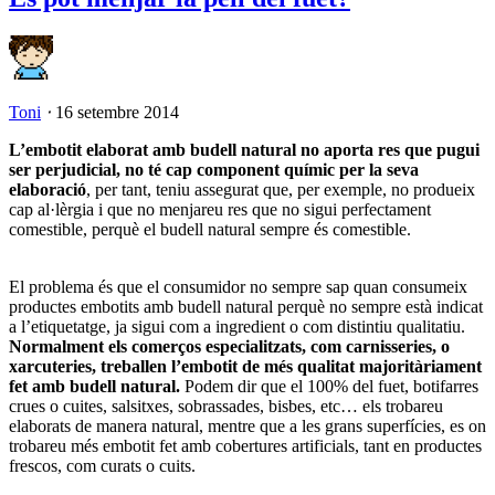
Toni
⋅
16 setembre 2014
L’embotit elaborat amb budell natural no aporta res que pugui
ser perjudicial, no té cap component químic per la seva
elaboració
, per tant, teniu assegurat que, per exemple, no produeix
cap al·lèrgia i que no menjareu res que no sigui perfectament
comestible, perquè el budell natural sempre és comestible.
El problema és que el consumidor no sempre sap quan consumeix
productes embotits amb budell natural perquè no sempre està indicat
a l’etiquetatge, ja sigui com a ingredient o com distintiu qualitatiu.
Normalment els comerços especialitzats, com carnisseries, o
xarcuteries, treballen l’embotit de més qualitat majoritàriament
fet amb budell natural.
Podem dir que el 100% del fuet, botifarres
crues o cuites, salsitxes, sobrassades, bisbes, etc… els trobareu
elaborats de manera natural, mentre que a les grans superfícies, es on
trobareu més embotit fet amb cobertures artificials, tant en productes
frescos, com curats o cuits.