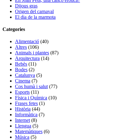
En Joan Petit, una cançó eròtica?
Dijous gras
Origen del carnaval
El dia de la marmota
Categories
Alimentació
(40)
Altres
(106)
Animals i plantes
(87)
Arquitectura
(14)
Bebès
(11)
Bodes
(2)
Catalunya
(5)
Cinema
(7)
Cos humà i salut
(77)
Esports
(11)
Física i Química
(10)
Frases fetes
(1)
Història
(44)
Informàtica
(7)
Internet
(8)
Llengua
(5)
Matemàtiques
(6)
Música
(5)