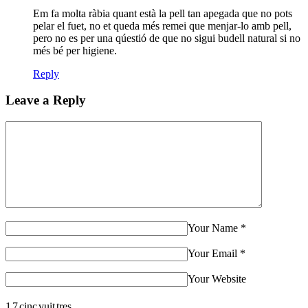
Em fa molta ràbia quant està la pell tan apegada que no pots
pelar el fuet, no et queda més remei que menjar-lo amb pell,
pero no es per una qúestió de que no sigui budell natural si no
més bé per higiene.
Reply
Leave a Reply
Your Name
*
Your Email
*
Your Website
1
7
cinc
vuit
tres