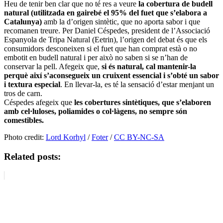
Heu de tenir ben clar que no té res a veure
la cobertura de budell
natural (utilitzada en gairebé el 95% del fuet que s’elabora a
Catalunya)
amb la d’origen sintètic, que no aporta sabor i que
recomanen treure. Per Daniel
Céspedes
, president de l’Associació
Espanyola de Tripa Natural (
Eetrin
), l’origen del debat és que els
consumidors desconeixen si el fuet que han comprat està o no
embotit en budell natural i per això no saben si se n’han de
conservar la pell. Afegeix que,
si és natural, cal mantenir-la
perquè així s’aconsegueix un cruixent essencial i s’obté un sabor
i textura especial
. En llevar-la, es té la sensació d’estar menjant un
tros de carn.
Céspedes
afegeix que
les cobertures sintètiques, que s’elaboren
amb cel·luloses, poliamides o col·làgens, no sempre són
comestibles.
Photo credit:
Lord Korhyl
/
Foter
/
CC BY-NC-SA
Related posts: