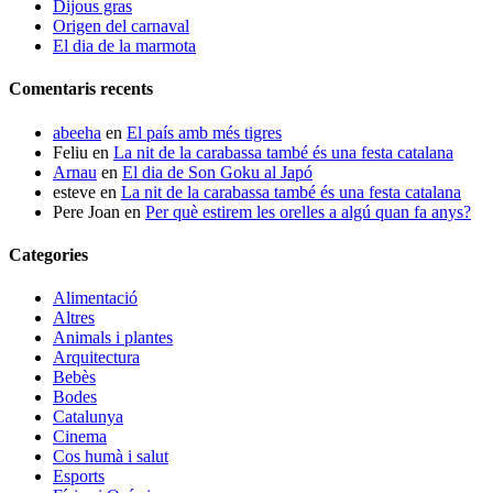
Dijous gras
Origen del carnaval
El dia de la marmota
Comentaris recents
abeeha
en
El país amb més tigres
Feliu
en
La nit de la carabassa també és una festa catalana
Arnau
en
El dia de Son Goku al Japó
esteve
en
La nit de la carabassa també és una festa catalana
Pere Joan
en
Per què estirem les orelles a algú quan fa anys?
Categories
Alimentació
Altres
Animals i plantes
Arquitectura
Bebès
Bodes
Catalunya
Cinema
Cos humà i salut
Esports