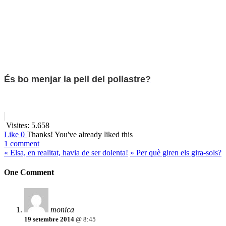
És bo menjar la pell del pollastre?
Visites:
5.658
Like
0
Thanks!
You've already liked this
1 comment
«
Elsa, en realitat, havia de ser dolenta!
»
Per què giren els gira-sols?
One Comment
monica
19 setembre 2014
@ 8:45