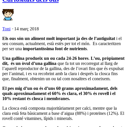
Toni
⋅
14 març 2018
Els ous són un aliment molt important ja des de l’antiguitat
i el
seu consum, actualment, està estès per tot el món. Es caracteritzen
per ser una
importantíssima font de nutrients
.
Una gallina produeix un ou cada 24-26 hores
.
L’ou, pròpiament
dit, és un òvul d’una gallina
que fa tot un recorregut al llarg de
l’aparell reproductor de la gallina, des de l’ovari fins que és expulsat
per l’animal, i es va recobrint amb la clara i després la closca fins
que, finalment, obtenim un ou tal com nosaltres el coneixem.
El pes mig d’un ou és d’uns 60 grams aproximadament, dels
quals aproximadament el 60% és clara, el 30% és rovell i el
10% restant és closca i membranes.
La closca està composta majoritàriament per calci, mentre que la
clara està feta bàsicament a base d’aigua (88%) i proteïnes (12%). El
rovell conté vitamines, lípids i minerals.