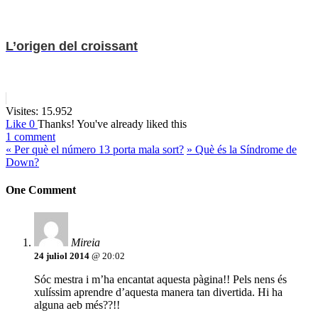
L’origen del croissant
Visites:
15.952
Like
0
Thanks!
You've already liked this
1 comment
«
Per què el número 13 porta mala sort?
»
Què és la Síndrome de
Down?
One Comment
Mireia
24 juliol 2014
@ 20:02
Sóc mestra i m’ha encantat aquesta pàgina!! Pels nens és
xulíssim aprendre d’aquesta manera tan divertida. Hi ha
alguna aeb més??!!