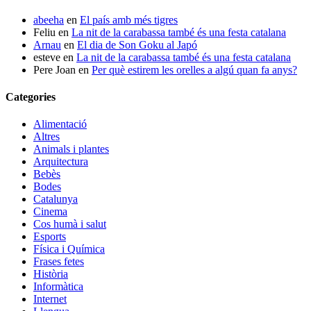
abeeha
en
El país amb més tigres
Feliu
en
La nit de la carabassa també és una festa catalana
Arnau
en
El dia de Son Goku al Japó
esteve
en
La nit de la carabassa també és una festa catalana
Pere Joan
en
Per què estirem les orelles a algú quan fa anys?
Categories
Alimentació
Altres
Animals i plantes
Arquitectura
Bebès
Bodes
Catalunya
Cinema
Cos humà i salut
Esports
Física i Química
Frases fetes
Història
Informàtica
Internet