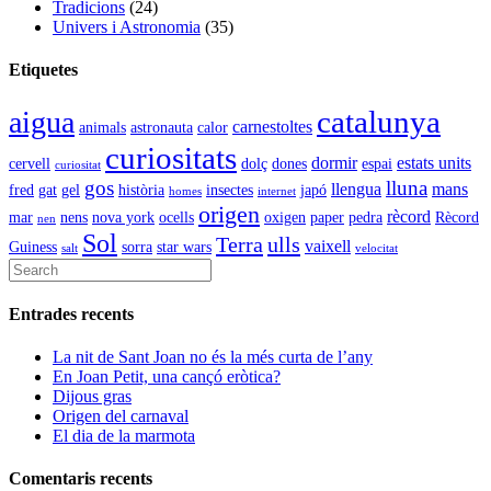
Tradicions
(24)
Univers i Astronomia
(35)
Etiquetes
catalunya
aigua
carnestoltes
animals
astronauta
calor
curiositats
dormir
estats units
cervell
dolç
dones
espai
curiositat
gos
lluna
llengua
mans
fred
gat
gel
història
insectes
japó
homes
internet
origen
rècord
mar
nens
nova york
ocells
oxigen
paper
pedra
Rècord
nen
Sol
Terra
ulls
vaixell
Guiness
sorra
star wars
salt
velocitat
Entrades recents
La nit de Sant Joan no és la més curta de l’any
En Joan Petit, una cançó eròtica?
Dijous gras
Origen del carnaval
El dia de la marmota
Comentaris recents