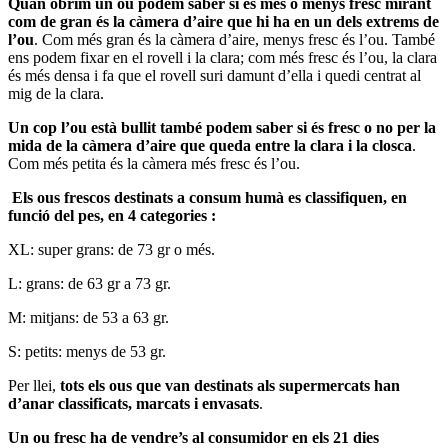
Quan obrim un ou podem saber si és més o menys fresc mirant
com de gran és la càmera d’aire que hi ha en un dels extrems de
l’ou
. Com més gran és la càmera d’aire, menys fresc és l’ou. També
ens podem fixar en el rovell i la clara; com més fresc és l’ou, la clara
és més densa i fa que el rovell suri damunt d’ella i quedi centrat al
mig de la clara.
Un cop l’ou està bullit també podem saber si és fresc o no per la
mida de la càmera d’aire que queda entre la clara i la closca
.
Com més petita és la càmera més fresc és l’ou.
Els ous frescos destinats a consum humà es classifiquen, en
funció del pes, en 4 categories :
XL: super grans: de 73 gr o més.
L: grans: de 63 gr a 73 gr.
M: mitjans: de 53 a 63 gr.
S: petits: menys de 53 gr.
Per llei,
tots els ous que van destinats als supermercats han
d’anar classificats, marcats i envasats
.
Un ou fresc ha de vendre’s al consumidor en els 21 dies