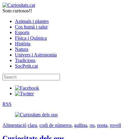
Som curiosos!!
Animals i plantes
Cos humà i salut
Esports
Física i Química
Història
Natura
Univers i Astronomia
Tradicions
SocPetit.cat
RSS
Alimentació
clara
,
codi de números
,
gallina
,
ou
,
posta
,
rovell
Curiositats dels ous