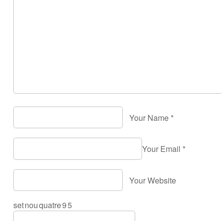
Your Name
*
Your Email
*
Your Website
set
nou
quatre
9
5