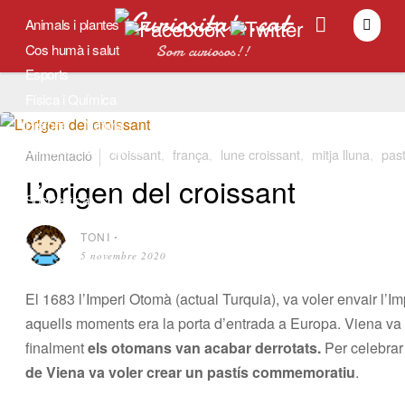
Animals i plantes
Cos humà i salut
Som curiosos!!
Esports
Física i Química
Història
Natura
Univers i Astronomia
Alimentació
croissant
,
frança
,
lune croissant
,
mitja lluna
,
past
Tradicions
L’origen del croissant
SocPetit.cat
TONI
⋅
5 novembre 2020
El 1683 l’Imperi Otomà (actual Turquia), va voler envair l’
aquells moments era la porta d’entrada a Europa. Viena va re
finalment
els otomans van acabar derrotats.
Per celebrar 
de Viena va voler crear un pastís commemoratiu
.