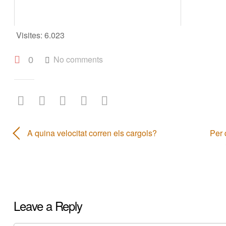
Visites:
6.023
No comments
0
A quina velocitat corren els cargols?
Per 
Leave a Reply