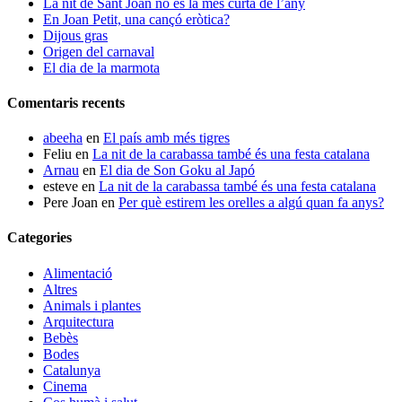
La nit de Sant Joan no és la més curta de l’any
En Joan Petit, una cançó eròtica?
Dijous gras
Origen del carnaval
El dia de la marmota
Comentaris recents
abeeha
en
El país amb més tigres
Feliu
en
La nit de la carabassa també és una festa catalana
Arnau
en
El dia de Son Goku al Japó
esteve
en
La nit de la carabassa també és una festa catalana
Pere Joan
en
Per què estirem les orelles a algú quan fa anys?
Categories
Alimentació
Altres
Animals i plantes
Arquitectura
Bebès
Bodes
Catalunya
Cinema