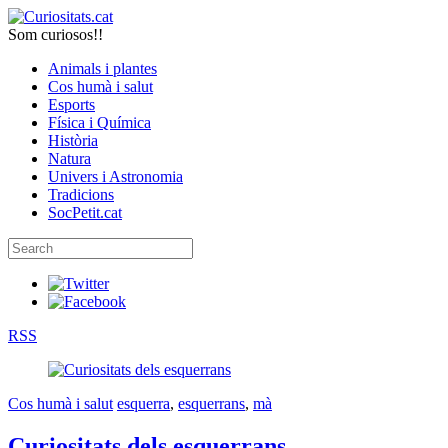
Som curiosos!!
Animals i plantes
Cos humà i salut
Esports
Física i Química
Història
Natura
Univers i Astronomia
Tradicions
SocPetit.cat
RSS
Cos humà i salut
esquerra
,
esquerrans
,
mà
Curiositats dels esquerrans