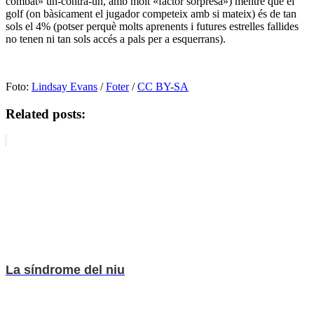
combat» un-contra-un, amb molt «factor sorpresa») mentre que el
golf (on bàsicament el jugador competeix amb si mateix) és de tan
sols el 4% (potser perquè molts aprenents i futures estrelles fallides
no tenen ni tan sols accés a pals per a esquerrans).
Foto:
Lindsay Evans
/
Foter
/
CC BY-SA
Related posts:
La síndrome del niu