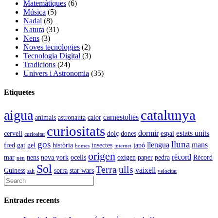
Matemàtiques
(6)
Música
(5)
Nadal
(8)
Natura
(31)
Nens
(3)
Noves tecnologies
(2)
Tecnologia Digital
(3)
Tradicions
(24)
Univers i Astronomia
(35)
Etiquetes
catalunya
aigua
carnestoltes
animals
astronauta
calor
curiositats
dormir
estats units
cervell
dolç
dones
espai
curiositat
gos
lluna
llengua
mans
fred
gat
gel
història
insectes
japó
homes
internet
origen
rècord
mar
nens
nova york
ocells
oxigen
paper
pedra
Rècord
nen
Sol
Terra
ulls
vaixell
Guiness
sorra
star wars
salt
velocitat
Entrades recents