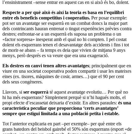
l’ensinistrament –sense entrar en aquest cas en si això és bo, dolent.
Respecte a per què això és així la teoria es basa en l’equilibri
entre els beneficis competitius i cooperatius.
Per posar exemple:
pot ser un avantatge ser esquerrà en un combat doncs la major part
dels contrincants hauran entrenat o tingut experiències prèvies contra
destres; enfrontar-se a un esquerrà els suposa un problema o un
«factor sorpresa» inesperat amb el qual no hi compten. I pel costat
dolent els esquerrans tenen el desavantatge dels accidents i fins i tot
de morir-se abans – fa temps es deia que vivien de mitjana 9 anys
menys, però després es va veure que era una exageració.
Els destres en canvi tenen altres avantatges
; principalment que en
viure en una societat cooperativa poden compartir i usar les mateixes
eines (ex. tisores, màquines de cosir, armes…) que el 90 per cent
dels seus congèneres.
Llavors, si
ser esquerrà
té aquest avantatge evolutiu… Per què no
hi ha més esquerrans? Simplement perquè si n’hi hagués molts, el
propi efecte d’escassetat deixaria d’existir. En altres paraules:
és una
característica peculiar que proporciona ‘certs avantatges’
sempre que estigui limitada a una població petita i estable.
Tot l’anterior explicaria en part –per exemple– per què entre els
grans batedors del beisbol gairebé el 50% són esquerrans (esport «de