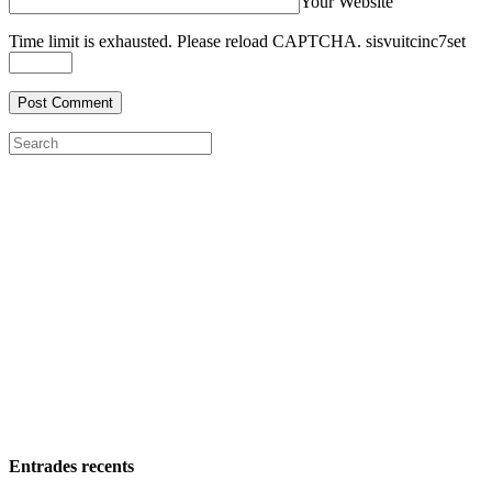
Your Website
Time limit is exhausted. Please reload CAPTCHA.
sis
vuit
cinc
7
set
Entrades recents