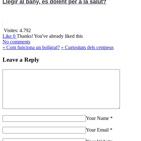
Llegir al bany, és dolent per a la salut?
Visites:
4.792
Like
0
Thanks!
You've already liked this
No comments
«
Com funciona un bolígraf?
»
Curiositats dels centpeus
Leave a Reply
Your Name
*
Your Email
*