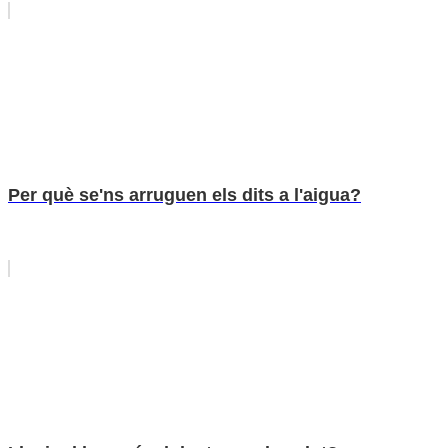
Per què se'ns arruguen els dits a l'aigua?