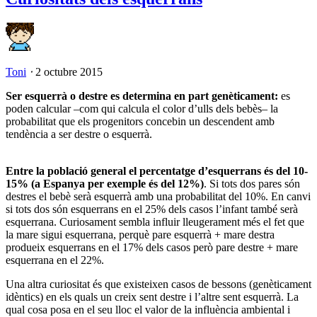
Toni
⋅
2 octubre 2015
Ser esquerrà o destre es determina en part genèticament:
es
poden calcular –com qui calcula el color d’ulls dels bebès– la
probabilitat que els progenitors concebin un descendent amb
tendència a ser destre o esquerrà.
Entre la població general el percentatge d’esquerrans és del 10-
15% (a Espanya per exemple és del 12%)
. Si tots dos pares són
destres el bebè serà esquerrà amb una probabilitat del 10%. En canvi
si tots dos són esquerrans en el 25% dels casos l’infant també serà
esquerrana. Curiosament sembla influir lleugerament més el fet que
la mare sigui esquerrana, perquè pare esquerrà + mare destra
produeix esquerrans en el 17% dels casos però pare destre + mare
esquerrana en el 22%.
Una altra curiositat és que existeixen casos de bessons (genèticament
idèntics) en els quals un creix sent destre i l’altre sent esquerrà. La
qual cosa posa en el seu lloc el valor de la influència ambiental i