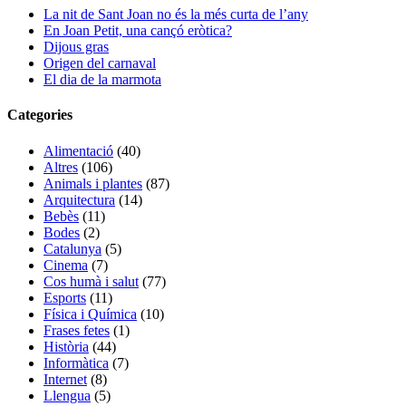
La nit de Sant Joan no és la més curta de l’any
En Joan Petit, una cançó eròtica?
Dijous gras
Origen del carnaval
El dia de la marmota
Categories
Alimentació
(40)
Altres
(106)
Animals i plantes
(87)
Arquitectura
(14)
Bebès
(11)
Bodes
(2)
Catalunya
(5)
Cinema
(7)
Cos humà i salut
(77)
Esports
(11)
Física i Química
(10)
Frases fetes
(1)
Història
(44)
Informàtica
(7)
Internet
(8)
Llengua
(5)