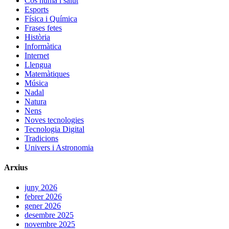
Cos humà i salut
Esports
Física i Química
Frases fetes
Història
Informàtica
Internet
Llengua
Matemàtiques
Música
Nadal
Natura
Nens
Noves tecnologies
Tecnologia Digital
Tradicions
Univers i Astronomia
Arxius
juny 2026
febrer 2026
gener 2026
desembre 2025
novembre 2025