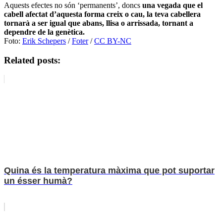
Aquests efectes no són ‘permanents’, doncs
una vegada que el
cabell afectat d’aquesta forma creix o cau, la teva cabellera
tornarà a ser igual que abans, llisa o arrissada, tornant a
dependre de la genètica.
Foto:
Erik Schepers
/
Foter
/
CC BY-NC
Related posts:
Quina és la temperatura màxima que pot suportar
un ésser humà?