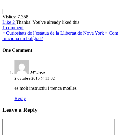
Visites:
7.358
Like
2
Thanks!
You've already liked this
1 comment
«
Curiositats de l’estàtua de la Llibertat de Nova York
»
Com
funciona un bolígraf?
One Comment
Mª Jose
2 octubre 2015
@ 13:02
es molt instructiu i trenca motlles
Reply
Leave a Reply