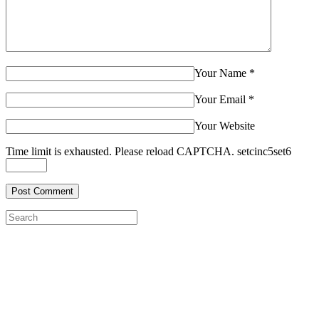
Your Name
*
Your Email
*
Your Website
Time limit is exhausted. Please reload CAPTCHA.
set
cinc
5
set
6