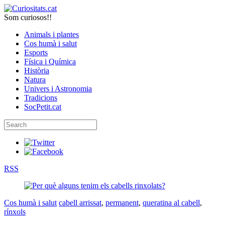
Som curiosos!!
Animals i plantes
Cos humà i salut
Esports
Física i Química
Història
Natura
Univers i Astronomia
Tradicions
SocPetit.cat
RSS
Cos humà i salut
cabell arrissat
,
permanent
,
queratina al cabell
,
rínxols