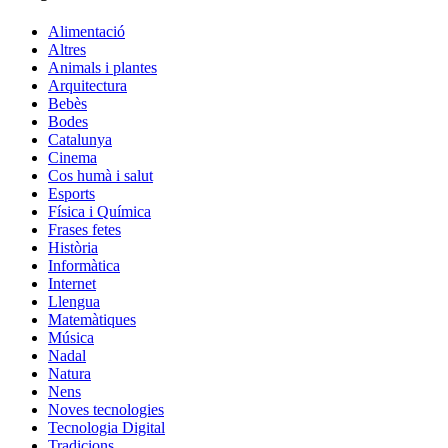
Alimentació
Altres
Animals i plantes
Arquitectura
Bebès
Bodes
Catalunya
Cinema
Cos humà i salut
Esports
Física i Química
Frases fetes
Història
Informàtica
Internet
Llengua
Matemàtiques
Música
Nadal
Natura
Nens
Noves tecnologies
Tecnologia Digital
Tradicions