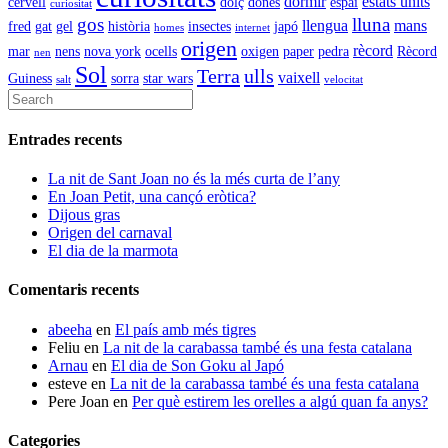
dormir
estats units
cervell
dolç
dones
espai
curiositat
gos
lluna
llengua
mans
fred
gat
gel
història
insectes
japó
homes
internet
origen
rècord
mar
nens
nova york
ocells
oxigen
paper
pedra
Rècord
nen
Sol
Terra
ulls
vaixell
Guiness
sorra
star wars
salt
velocitat
Entrades recents
La nit de Sant Joan no és la més curta de l’any
En Joan Petit, una cançó eròtica?
Dijous gras
Origen del carnaval
El dia de la marmota
Comentaris recents
abeeha
en
El país amb més tigres
Feliu
en
La nit de la carabassa també és una festa catalana
Arnau
en
El dia de Son Goku al Japó
esteve
en
La nit de la carabassa també és una festa catalana
Pere Joan
en
Per què estirem les orelles a algú quan fa anys?
Categories