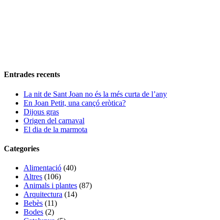
Entrades recents
La nit de Sant Joan no és la més curta de l’any
En Joan Petit, una cançó eròtica?
Dijous gras
Origen del carnaval
El dia de la marmota
Categories
Alimentació
(40)
Altres
(106)
Animals i plantes
(87)
Arquitectura
(14)
Bebès
(11)
Bodes
(2)