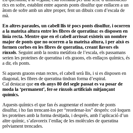
rics en sofre, establint entre aquests ponts disulfur que enllacen a un
àtom de sofre amb un altre proper, fent un dibuix com d’escala de
mà.
En altres paraules, un cabell llis té pocs ponts disulfur, i ocorren
a la mateixa altura entre les fibres de queratina: es disposen en
línia recta. Mentre que en el cabell arrissat existeix un nombre
major de ponts que no ocorren a la mateixa altura, i per això es
formen corbes en les fibres de queratina, creant llavors els
rínxols
. Seguint amb la nostra metàfora de l’escala, els passamans
serien les proteïnes de queratina i els graons, els enllaços químics, és
a dir, els ponts.
Si aquests graons estan rectes, el cabell serà llis, i si es disposen en
diagonal, les fibres de queratina tindran forma d’espiral.
Cal destacar que
en els anys 80 del segle passat es va posar de
moda la ‘permanent’, fer-se rínxols artificials mitjançant
químics.
Aquests químics el que fan és augmentar el nombre de ponts
disulfur, i ho fan trencant-los per “reordenar-los” després: col·loquen
les proteïnes amb la forma desitjada, i després, amb l’aplicació d’un
altre químic, s’afavoreix l’enllaç de les molècules de queratina
prèviament trencades.