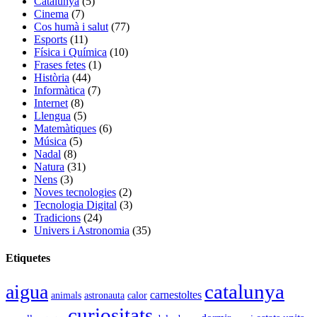
Catalunya
(5)
Cinema
(7)
Cos humà i salut
(77)
Esports
(11)
Física i Química
(10)
Frases fetes
(1)
Història
(44)
Informàtica
(7)
Internet
(8)
Llengua
(5)
Matemàtiques
(6)
Música
(5)
Nadal
(8)
Natura
(31)
Nens
(3)
Noves tecnologies
(2)
Tecnologia Digital
(3)
Tradicions
(24)
Univers i Astronomia
(35)
Etiquetes
catalunya
aigua
carnestoltes
animals
astronauta
calor
curiositats