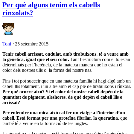
Per què alguns tenim els cabells
rinxolats?
Toni
⋅
25 setembre 2015
Tenir cabell arrissat, ondulat, amb tirabuixons, té a veure amb
la genètica, igual que el seu color.
Tant l’estructura com el to estan
determinats per l’herència, de la mateixa manera que ho estan el
color dels nostres ulls o la forma del nostre nas.
Fins i tot pot succeir que en una mateixa família hi hagi algú amb un
cabell llis totalment, i un altre amb el cap ple de tirabuixons i rínxols.
Per què ocorre això? Si el color del nostre cabell depèn de la
quantitat de pigment, aleshores, de què depèn el cabell llis o
arrissat?
Per entendre una mica això cal fer un viatge a l’interior d’un
cabell. Està format per una proteïna fibrilar, la queratina
, que
també té a veure en la formació de les ungles.
La queratina, a la vegada, està formada per una sèrie d’aminoàcids