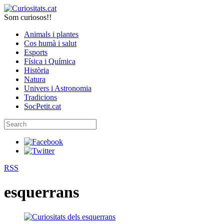
Som curiosos!!
Animals i plantes
Cos humà i salut
Esports
Física i Química
Història
Natura
Univers i Astronomia
Tradicions
SocPetit.cat
RSS
esquerrans