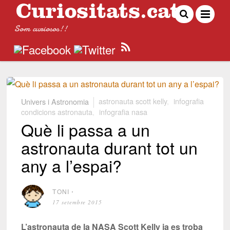
Som curiosos!!
Univers i Astronomia
astronauta scott kelly
,
infografia
condicions astronauta
,
infografia nasa
Què li passa a un
astronauta durant tot un
any a l’espai?
TONI
⋅
17 setembre 2015
L’astronauta de la NASA Scott Kelly ja es troba