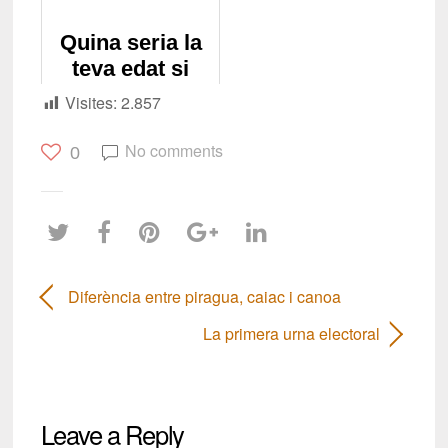
els planetes per
descobridor
fruites?
Quina seria la
teva edat si
visquessis en
Visites:
2.857
un altre
planeta?
No comments
0
Diferència entre piragua, caiac i canoa
La primera urna electoral
Leave a Reply