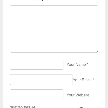
Your Name
*
Your Email
*
Your Website
quatre
2
tres
8
4