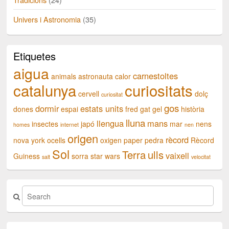
Univers i Astronomia
(35)
Etiquetes
aigua
carnestoltes
animals
astronauta
calor
catalunya
curiositats
cervell
dolç
curiositat
gos
dormir
estats units
dones
espai
fred
gat
gel
història
lluna
llengua
mans
insectes
japó
mar
nens
homes
internet
nen
origen
rècord
nova york
ocells
oxigen
paper
pedra
Rècord
Sol
Terra
ulls
vaixell
Guiness
sorra
star wars
salt
velocitat