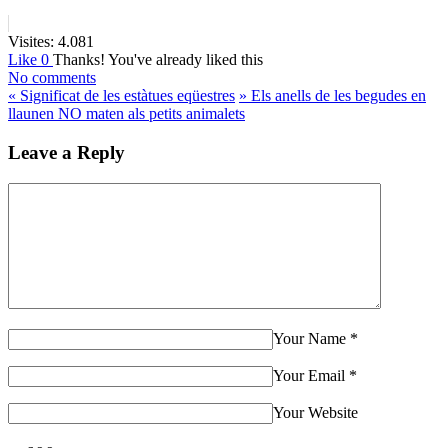
Visites:
4.081
Like
0
Thanks!
You've already liked this
No comments
«
Significat de les estàtues eqüestres
»
Els anells de les begudes en
llaunen NO maten als petits animalets
Leave a Reply
Your Name
*
Your Email
*
Your Website