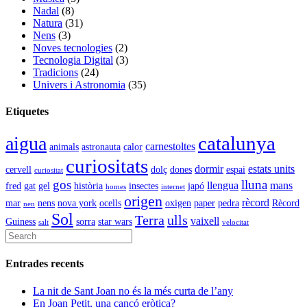
Nadal
(8)
Natura
(31)
Nens
(3)
Noves tecnologies
(2)
Tecnologia Digital
(3)
Tradicions
(24)
Univers i Astronomia
(35)
Etiquetes
catalunya
aigua
carnestoltes
animals
astronauta
calor
curiositats
dormir
estats units
cervell
dolç
dones
espai
curiositat
gos
lluna
llengua
mans
fred
gat
gel
història
insectes
japó
homes
internet
origen
rècord
mar
nens
nova york
ocells
oxigen
paper
pedra
Rècord
nen
Sol
Terra
ulls
vaixell
Guiness
sorra
star wars
salt
velocitat
Entrades recents
La nit de Sant Joan no és la més curta de l’any
En Joan Petit, una cançó eròtica?