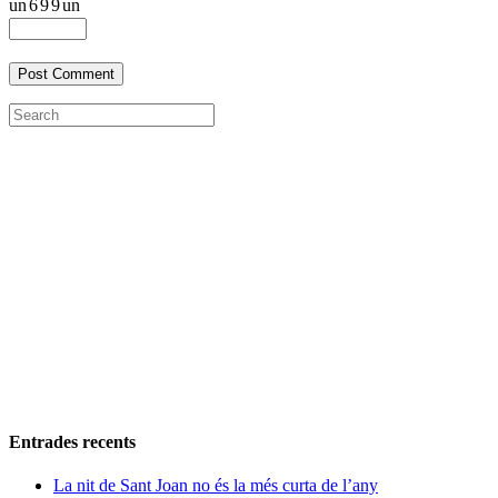
un
6
9
9
un
Entrades recents
La nit de Sant Joan no és la més curta de l’any