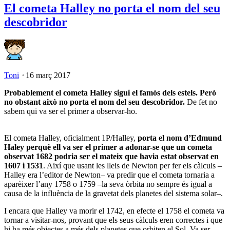
El cometa Halley no porta el nom del seu
descobridor
Toni
⋅
16 març 2017
Probablement el cometa Halley sigui el famós dels estels. Però
no obstant això no porta el nom del seu descobridor.
De fet no
sabem qui va ser el primer a observar-ho.
El cometa Halley, oficialment 1P/Halley,
porta el nom d’Edmund
Haley perquè ell va ser el primer a adonar-se que un cometa
observat 1682 podria ser el mateix que havia estat observat en
1607 i 1531
. Així que usant les lleis de Newton per fer els càlculs –
Halley era l’editor de Newton– va predir que el cometa tornaria a
aparèixer l’any 1758 o 1759 –la seva òrbita no sempre és igual a
causa de la influència de la gravetat dels planetes del sistema solar–.
I encara que Halley va morir el 1742, en efecte el 1758 el cometa va
tornar a visitar-nos, provant que els seus càlculs eren correctes i que
hi ha més objectes a més dels planetes que orbiten el Sol. Va ser