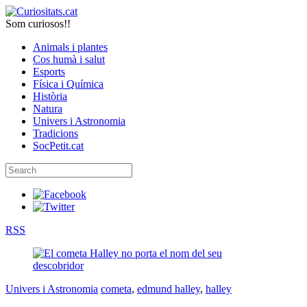
Som curiosos!!
Animals i plantes
Cos humà i salut
Esports
Física i Química
Història
Natura
Univers i Astronomia
Tradicions
SocPetit.cat
RSS
Univers i Astronomia
cometa
,
edmund halley
,
halley