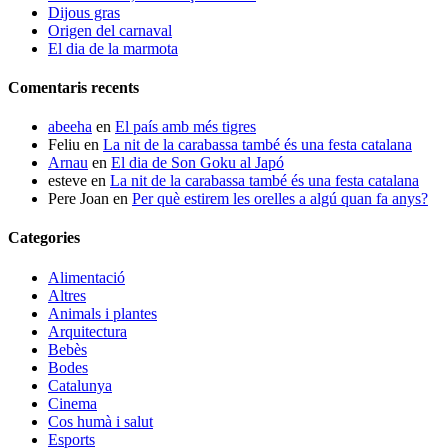
Dijous gras
Origen del carnaval
El dia de la marmota
Comentaris recents
abeeha
en
El país amb més tigres
Feliu
en
La nit de la carabassa també és una festa catalana
Arnau
en
El dia de Son Goku al Japó
esteve
en
La nit de la carabassa també és una festa catalana
Pere Joan
en
Per què estirem les orelles a algú quan fa anys?
Categories
Alimentació
Altres
Animals i plantes
Arquitectura
Bebès
Bodes
Catalunya
Cinema
Cos humà i salut
Esports