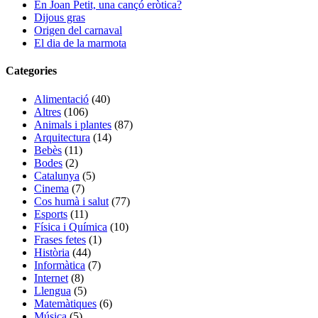
En Joan Petit, una cançó eròtica?
Dijous gras
Origen del carnaval
El dia de la marmota
Categories
Alimentació
(40)
Altres
(106)
Animals i plantes
(87)
Arquitectura
(14)
Bebès
(11)
Bodes
(2)
Catalunya
(5)
Cinema
(7)
Cos humà i salut
(77)
Esports
(11)
Física i Química
(10)
Frases fetes
(1)
Història
(44)
Informàtica
(7)
Internet
(8)
Llengua
(5)
Matemàtiques
(6)
Música
(5)