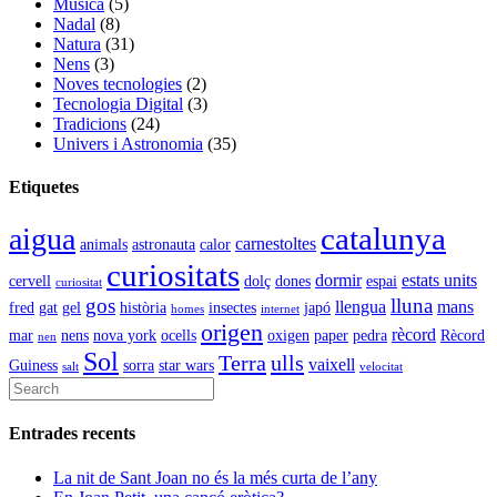
Música
(5)
Nadal
(8)
Natura
(31)
Nens
(3)
Noves tecnologies
(2)
Tecnologia Digital
(3)
Tradicions
(24)
Univers i Astronomia
(35)
Etiquetes
catalunya
aigua
carnestoltes
animals
astronauta
calor
curiositats
dormir
estats units
cervell
dolç
dones
espai
curiositat
gos
lluna
llengua
mans
fred
gat
gel
història
insectes
japó
homes
internet
origen
rècord
mar
nens
nova york
ocells
oxigen
paper
pedra
Rècord
nen
Sol
Terra
ulls
vaixell
Guiness
sorra
star wars
salt
velocitat
Entrades recents
La nit de Sant Joan no és la més curta de l’any