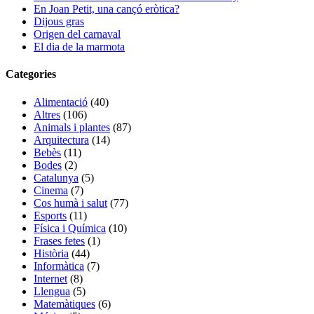
En Joan Petit, una cançó eròtica?
Dijous gras
Origen del carnaval
El dia de la marmota
Categories
Alimentació
(40)
Altres
(106)
Animals i plantes
(87)
Arquitectura
(14)
Bebès
(11)
Bodes
(2)
Catalunya
(5)
Cinema
(7)
Cos humà i salut
(77)
Esports
(11)
Física i Química
(10)
Frases fetes
(1)
Història
(44)
Informàtica
(7)
Internet
(8)
Llengua
(5)
Matemàtiques
(6)