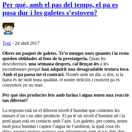
Per què, amb el pas del temps, el pa es
posa dur i les galetes s’estoven?
Toni
⋅
24 abril 2017
Obres un paquet de galetes. Te’n menges unes quantes i la resta
queden oblidades al fons de la prestatgeria.
Quan les
descobreixes,
una setmana després, cal llençar-les
a les
escombraries perquè
han adquirit una desagradable textura tova
.
Amb el pa passa tot el contrari.
Només amb un dia -o dos, si la
barra és de molt bona qualitat- el nostre deliciós i cruixent pa es
converteix en un maó.
Per què dos productes fets amb farina i aigua tenen una reacció
tan diferent?
La resposta està en el diferent nivell d’humitat que contenen les
masses d’un i un altre producte. El pa té un nivell d’humitat alt i la
perd quan està en contacte amb l’aire. Les galetes, per contra, tenen
molt poca humitat i capten l’aigua de l’ambient, la qual cosa els
dóna aquesta textura gomosa que adquireixen amb el pas dels dies.