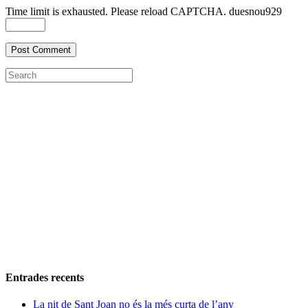
Time limit is exhausted. Please reload CAPTCHA.
dues
nou
9
2
9
Entrades recents
La nit de Sant Joan no és la més curta de l’any