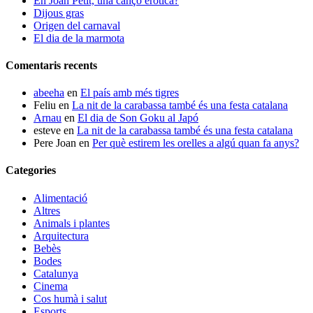
En Joan Petit, una cançó eròtica?
Dijous gras
Origen del carnaval
El dia de la marmota
Comentaris recents
abeeha
en
El país amb més tigres
Feliu
en
La nit de la carabassa també és una festa catalana
Arnau
en
El dia de Son Goku al Japó
esteve
en
La nit de la carabassa també és una festa catalana
Pere Joan
en
Per què estirem les orelles a algú quan fa anys?
Categories
Alimentació
Altres
Animals i plantes
Arquitectura
Bebès
Bodes
Catalunya
Cinema
Cos humà i salut
Esports