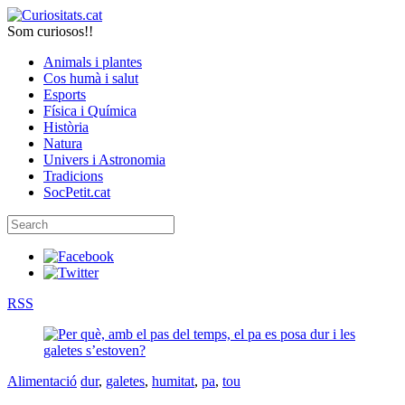
Som curiosos!!
Animals i plantes
Cos humà i salut
Esports
Física i Química
Història
Natura
Univers i Astronomia
Tradicions
SocPetit.cat
RSS
Alimentació
dur
,
galetes
,
humitat
,
pa
,
tou