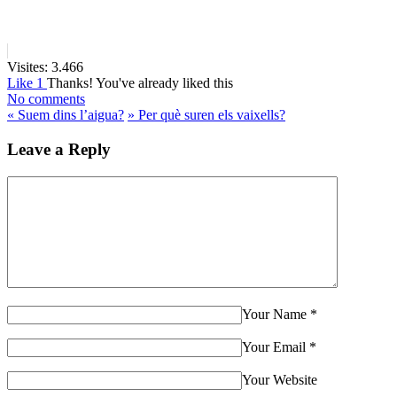
Visites:
3.466
Like
1
Thanks!
You've already liked this
No comments
«
Suem dins l’aigua?
»
Per què suren els vaixells?
Leave a Reply
Your Name
*
Your Email
*
Your Website