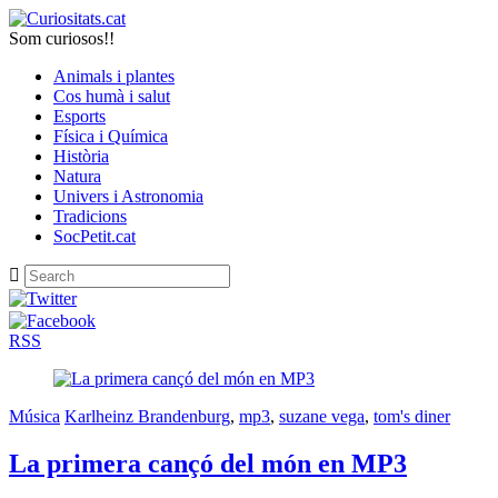
Som curiosos!!
Animals i plantes
Cos humà i salut
Esports
Física i Química
Història
Natura
Univers i Astronomia
Tradicions
SocPetit.cat
RSS
Música
Karlheinz Brandenburg
,
mp3
,
suzane vega
,
tom's diner
La primera cançó del món en MP3