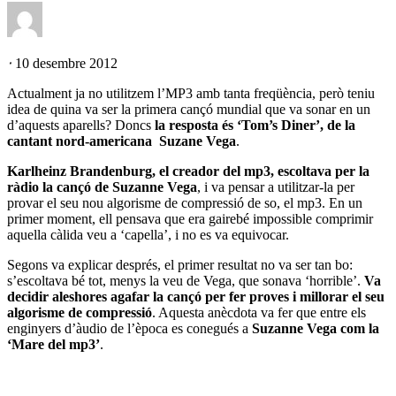
⋅
10 desembre 2012
Actualment ja no utilitzem l’MP3 amb tanta freqüència, però teniu
idea de quina va ser la primera cançó mundial que va sonar en un
d’aquests aparells? Doncs
la resposta és ‘Tom’s Diner’, de la
cantant nord-americana Suzane Vega
.
Karlheinz Brandenburg, el creador del mp3, escoltava per la
ràdio la cançó de Suzanne Vega
, i va pensar a utilitzar-la per
provar el seu nou algorisme de compressió de so, el mp3. En un
primer moment, ell pensava que era gairebé impossible comprimir
aquella càlida veu a ‘capella’, i no es va equivocar.
Segons va explicar després, el primer resultat no va ser tan bo:
s’escoltava bé tot, menys la veu de Vega, que sonava ‘horrible’.
Va
decidir aleshores agafar la cançó per fer proves i millorar el seu
algorisme de compressió
. Aquesta anècdota va fer que entre els
enginyers d’àudio de l’època es conegués a
Suzanne Vega com la
‘Mare del mp3’
.