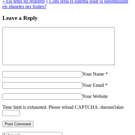
«
Els fetus no respiren
»
Com seria el sistema solar si substituíssim
els planetes per fruites?
Leave a Reply
Your Name
*
Your Email
*
Your Website
Time limit is exhausted. Please reload CAPTCHA.
dues
un
5
4
un