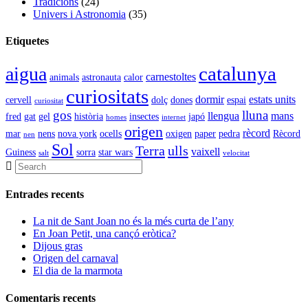
Tradicions
(24)
Univers i Astronomia
(35)
Etiquetes
catalunya
aigua
carnestoltes
animals
astronauta
calor
curiositats
dormir
estats units
cervell
dolç
dones
espai
curiositat
gos
lluna
llengua
mans
fred
gat
gel
història
insectes
japó
homes
internet
origen
rècord
mar
nens
nova york
ocells
oxigen
paper
pedra
Rècord
nen
Sol
Terra
ulls
vaixell
Guiness
sorra
star wars
salt
velocitat
Entrades recents
La nit de Sant Joan no és la més curta de l’any
En Joan Petit, una cançó eròtica?
Dijous gras
Origen del carnaval
El dia de la marmota
Comentaris recents