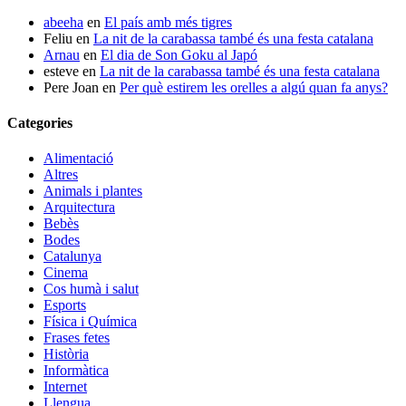
abeeha
en
El país amb més tigres
Feliu
en
La nit de la carabassa també és una festa catalana
Arnau
en
El dia de Son Goku al Japó
esteve
en
La nit de la carabassa també és una festa catalana
Pere Joan
en
Per què estirem les orelles a algú quan fa anys?
Categories
Alimentació
Altres
Animals i plantes
Arquitectura
Bebès
Bodes
Catalunya
Cinema
Cos humà i salut
Esports
Física i Química
Frases fetes
Història
Informàtica
Internet
Llengua