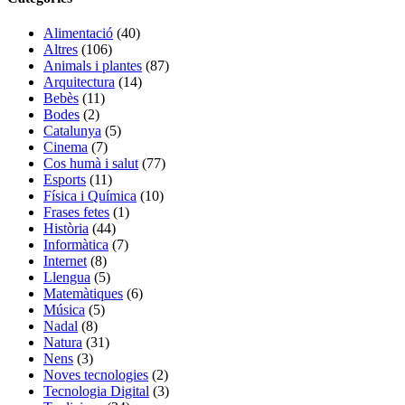
Alimentació
(40)
Altres
(106)
Animals i plantes
(87)
Arquitectura
(14)
Bebès
(11)
Bodes
(2)
Catalunya
(5)
Cinema
(7)
Cos humà i salut
(77)
Esports
(11)
Física i Química
(10)
Frases fetes
(1)
Història
(44)
Informàtica
(7)
Internet
(8)
Llengua
(5)
Matemàtiques
(6)
Música
(5)
Nadal
(8)
Natura
(31)
Nens
(3)
Noves tecnologies
(2)
Tecnologia Digital
(3)