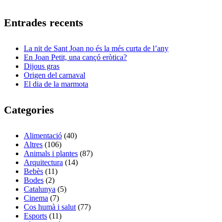
Entrades recents
La nit de Sant Joan no és la més curta de l’any
En Joan Petit, una cançó eròtica?
Dijous gras
Origen del carnaval
El dia de la marmota
Categories
Alimentació
(40)
Altres
(106)
Animals i plantes
(87)
Arquitectura
(14)
Bebès
(11)
Bodes
(2)
Catalunya
(5)
Cinema
(7)
Cos humà i salut
(77)
Esports
(11)