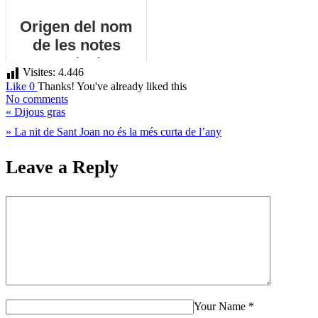
Origen del nom
de les notes
musicals
Visites:
4.446
Like
0
Thanks!
You've already liked this
No comments
«
Dijous gras
»
La nit de Sant Joan no és la més curta de l’any
Leave a Reply
Your Name
*