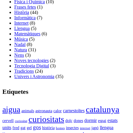
Física i Química
(10)
Frases fetes
(1)
Història
(44)
Informàtica
(7)
Internet
(8)
Llengua
(5)
Matemàtiques
(6)
Música
(5)
Nadal
(8)
Natura
(31)
Nens
(3)
Noves tecnologies
(2)
Tecnologia Digital
(3)
Tradicions
(24)
Univers i Astronomia
(35)
Etiquetes
catalunya
aigua
carnestoltes
animals
astronauta
calor
curiositats
dormir
estats
cervell
dolç
dones
espai
curiositat
gos
units
llengua
fred
gat
gel
història
insectes
japó
homes
internet