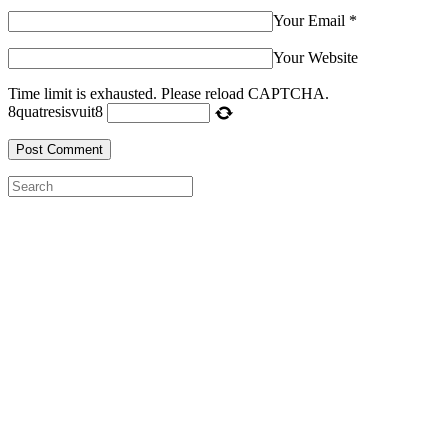
Your Email
*
Your Website
Time limit is exhausted. Please reload CAPTCHA.
8
quatre
sis
vuit
8