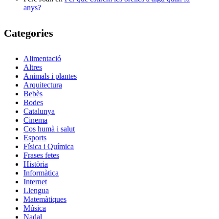
anys?
Categories
Alimentació
Altres
Animals i plantes
Arquitectura
Bebès
Bodes
Catalunya
Cinema
Cos humà i salut
Esports
Física i Química
Frases fetes
Història
Informàtica
Internet
Llengua
Matemàtiques
Música
Nadal