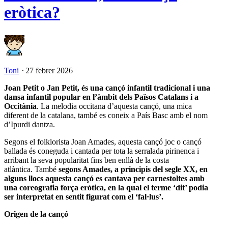
eròtica?
Toni
⋅
27 febrer 2026
Joan Petit o Jan Petit, és una cançó infantil tradicional i una
dansa infantil popular en l’àmbit dels Països Catalans i a
Occitània
. La melodia occitana d’aquesta cançó, una mica
diferent de la catalana, també es coneix a País Basc amb el nom
d’Ipurdi dantza.
Segons el folklorista Joan Amades, aquesta cançó joc o cançó
ballada és coneguda i cantada per tota la serralada pirinenca i
arribant la seva popularitat fins ben enllà de la costa
atlàntica. També
segons Amades, a principis del segle XX, en
alguns llocs aquesta cançó es cantava per carnestoltes amb
una coreografia força eròtica, en la qual el terme ‘dit’ podia
ser interpretat en sentit figurat com el ‘fal·lus’.
Origen de la cançó