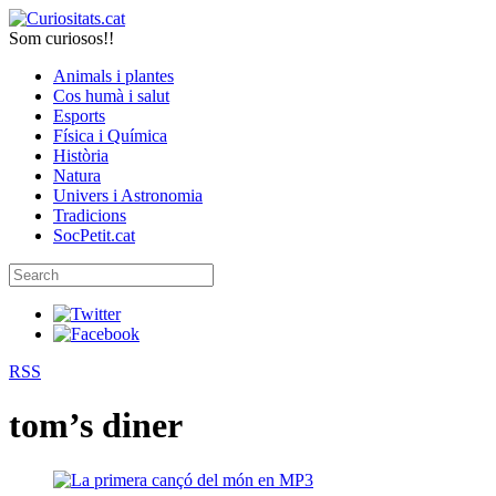
Som curiosos!!
Animals i plantes
Cos humà i salut
Esports
Física i Química
Història
Natura
Univers i Astronomia
Tradicions
SocPetit.cat
RSS
tom’s diner