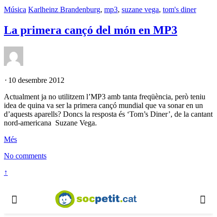
Música
Karlheinz Brandenburg
,
mp3
,
suzane vega
,
tom's diner
La primera cançó del món en MP3
⋅
10 desembre 2012
Actualment ja no utilitzem l’MP3 amb tanta freqüència, però teniu
idea de quina va ser la primera cançó mundial que va sonar en un
d’aquests aparells? Doncs la resposta és ‘Tom’s Diner’, de la cantant
nord-americana Suzane Vega.
Més
No comments
↑