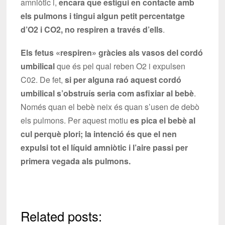
amniòtic i,
encara que estigui en contacte amb
els pulmons i tingui algun petit percentatge
d’O2 i CO2, no respiren a través d’ells
.
Els fetus «respiren» gràcies als vasos del cordó
umbilical
que és pel qual reben O2 i expulsen
C02. De fet,
si per alguna raó aquest cordó
umbilical s’obstruís seria com asfixiar al bebè
.
Només quan el bebè neix és quan s’usen de debò
els pulmons. Per aquest motiu
es pica el bebè al
cul perquè plori; la intenció és que el nen
expulsi tot el líquid amniòtic i l’aire passi per
primera vegada als pulmons.
Related posts: