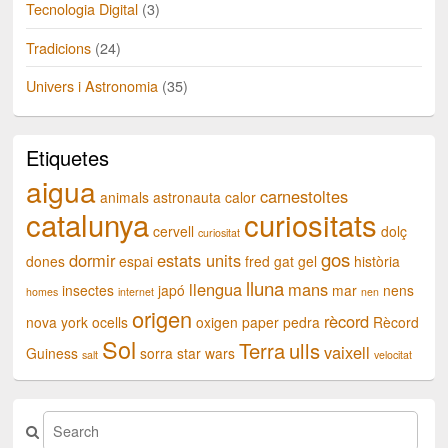
Tecnologia Digital
(3)
Tradicions
(24)
Univers i Astronomia
(35)
Etiquetes
aigua
carnestoltes
animals
astronauta
calor
catalunya
curiositats
cervell
dolç
curiositat
gos
dormir
estats units
dones
espai
fred
gat
gel
història
lluna
llengua
mans
insectes
japó
mar
nens
homes
internet
nen
origen
rècord
nova york
ocells
oxigen
paper
pedra
Rècord
Sol
Terra
ulls
vaixell
Guiness
sorra
star wars
salt
velocitat