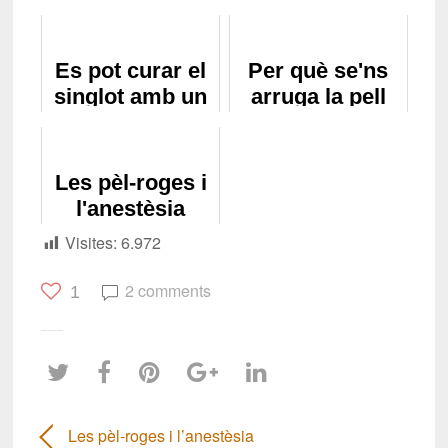
Es pot curar el
Per què se'ns
singlot amb un
arruga la pell
ensurt?
quan envellim?
Les pèl-roges i
l'anestèsia
Visites:
6.972
2 comments
1
Les pèl-roges i l’anestèsia