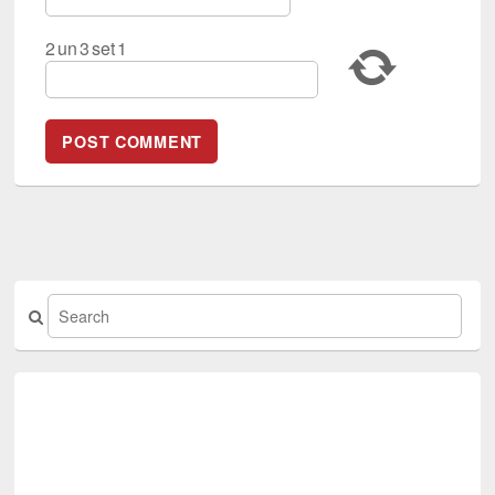
2
un
3
set
1