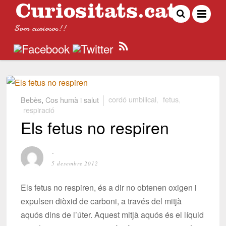
Som curiosos!!
Bebès
,
Cos humà i salut
cordó umbilical
,
fetus
,
respiració
Els fetus no respiren
⋅
5 desembre 2012
Els fetus no respiren, és a dir no obtenen oxigen i
expulsen diòxid de carboni, a través del mitjà
aquós dins de l’úter. Aquest mitjà aquós és el líquid