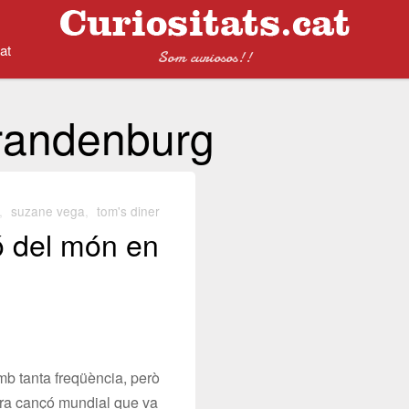
at
Som curiosos!!
randenburg
,
suzane vega
,
tom's diner
ó del món en
mb tanta freqüència, però
era cançó mundial que va