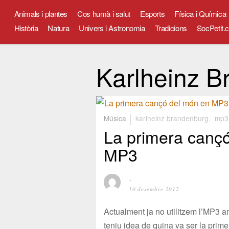
Animals i plantes
Cos humà i salut
Esports
Física i Química
Història
Natura
Univers i Astronomia
Tradicions
SocPetit.c
Karlheinz B
Música
karlheinz brandenburg
,
mp3
La primera canç
MP3
⋅
10 desembre 2012
Actualment ja no utilitzem l’MP3 a
teniu idea de quina va ser la prim