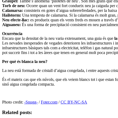
Graupel:
També s’anomena ‘pilotetes de neu’. Són més grans que els g
Torb de neu:
Ocorre quan un vent fort condueix neu ja caiguda per c
Calamarsa:
consisteix en gotes d’aigua sobrerefredades, per la baixa
Hailstorm:
Una tempesta de calamarsa. Si la calamarsa és molt gran, pot
Neu efecte-llac:
es produeix quan els vents freds es mouen a través d’
Aiguaneu:
És una forma de precipitació consistent en neu parcialment 
Ocurrència
Encara que la densitat de la neu varia extensament, una guia és que
la
Les nevades inesperades de vegades deterioren les infraestructures i inte
infraestructures bàsiques tals com a electricitat, telèfon i gas natural
pot succeir fins i tot a les àrees que tenen en general molt poca preci
Per què és blanca la neu?
La neu està formada de cristall d’aigua congelada, i entre aquests crista
És el mateix cas que els núvols, que els veiem blancs tot i que estan fo
sinó aigua congelada compacta.
Photo credit:
-Snugg-
/
Foter.com
/
CC BY-NC-SA
Related posts: