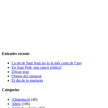
Entrades recents
La nit de Sant Joan no és la més curta de l’any
En Joan Petit, una cançó eròtica?
Dijous gras
Origen del carnaval
El dia de la marmota
Categories
Alimentació
(40)
Altres
(106)