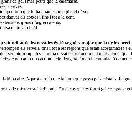
rans de gel i més petits que la calamarsa.
rear derives.
 temperatura que hi ha quan es precipita el núvol.
 danyar als cotxes i fins i tot a la gent.
extensions grans d’aigua calenta.
fosa en tocar el sòl.
 profunditat de les nevades és 10 vegades major que la de les preci
rrompen els serveis, fins i tot a les regions que estan acostumades a elle
 poden ser interrompudes. Un dia nevat és freqüentment un dia en el qual l
pitació de neu amb una acumulació lleugera. Quan l’acumulació de neu és 
lls hi ha aire. Aquest aire fa que la llum que passa pels cristalls d’aigua 
rmats de microcristalls d’aigua. En el cas que es formi gel compacte veie