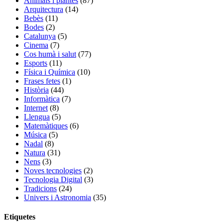
Animals i plantes
(87)
Arquitectura
(14)
Bebès
(11)
Bodes
(2)
Catalunya
(5)
Cinema
(7)
Cos humà i salut
(77)
Esports
(11)
Física i Química
(10)
Frases fetes
(1)
Història
(44)
Informàtica
(7)
Internet
(8)
Llengua
(5)
Matemàtiques
(6)
Música
(5)
Nadal
(8)
Natura
(31)
Nens
(3)
Noves tecnologies
(2)
Tecnologia Digital
(3)
Tradicions
(24)
Univers i Astronomia
(35)
Etiquetes