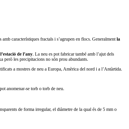
s amb característiques fractals i s’agrupen en flocs. Generalment
la
 l’estació de l’any
. La neu es pot fabricar també amb l’ajut dels
ixa però les precipitacions no són prou abundants.
ntificats a mostres de neu a Europa, Amèrica del nord i a l’Antàrtida.
pot anomenar-se torb o torb de neu.
sparents de forma irregular, el diàmetre de la qual és de 5 mm o