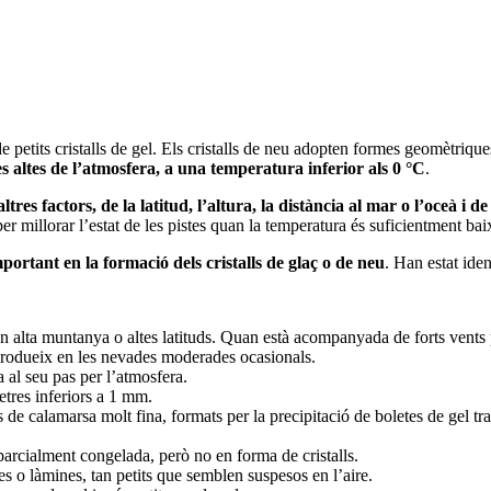
petits cristalls de gel. Els cristalls de neu adopten formes geomètrique
s altes de l’atmosfera, a una temperatura inferior als 0 °C
.
res factors, de la latitud, l’altura, la distància al mar o l’oceà i de
per millorar l’estat de les pistes quan la temperatura és suficientment ba
ortant en la formació dels cristalls de glaç o de neu
. Han estat ide
n alta muntanya o altes latituds. Quan està acompanyada de forts vents 
rodueix en les nevades moderades ocasionals.
 al seu pas per l’atmosfera.
tres inferiors a 1 mm.
calamarsa molt fina, formats per la precipitació de boletes de gel tran
arcialment congelada, però no en forma de cristalls.
es o làmines, tan petits que semblen suspesos en l’aire.