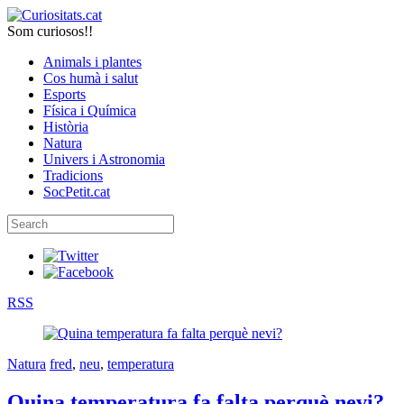
Som curiosos!!
Animals i plantes
Cos humà i salut
Esports
Física i Química
Història
Natura
Univers i Astronomia
Tradicions
SocPetit.cat
RSS
Natura
fred
,
neu
,
temperatura
Quina temperatura fa falta perquè nevi?