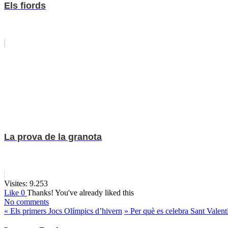
Els fiords
La prova de la granota
Visites:
9.253
Like
0
Thanks!
You've already liked this
No comments
«
Els primers Jocs Olímpics d’hivern
»
Per què es celebra Sant Valent