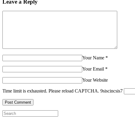
Leave a Reply
Your Name
*
Your Email
*
Your Website
Time limit is exhausted. Please reload CAPTCHA.
9
sis
cinc
sis
7