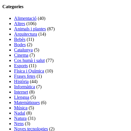
Categories
Alimentació
(40)
Altres
(106)
Animals i plantes
(87)
Arquitectura
(14)
Bebès
(11)
Bodes
(2)
Catalunya
(5)
Cinema
(7)
Cos humà i salut
(77)
Esports
(11)
Física i Química
(10)
Frases fetes
(1)
Història
(44)
Informàtica
(7)
Internet
(8)
Llengua
(5)
Matemàtiques
(6)
Música
(5)
Nadal
(8)
Natura
(31)
Nens
(3)
Noves tecnologies
(2)