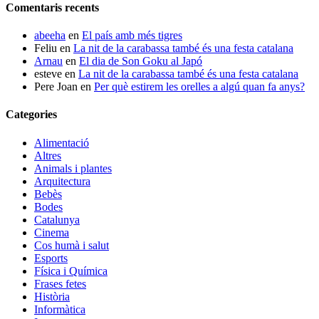
Comentaris recents
abeeha
en
El país amb més tigres
Feliu
en
La nit de la carabassa també és una festa catalana
Arnau
en
El dia de Son Goku al Japó
esteve
en
La nit de la carabassa també és una festa catalana
Pere Joan
en
Per què estirem les orelles a algú quan fa anys?
Categories
Alimentació
Altres
Animals i plantes
Arquitectura
Bebès
Bodes
Catalunya
Cinema
Cos humà i salut
Esports
Física i Química
Frases fetes
Història
Informàtica