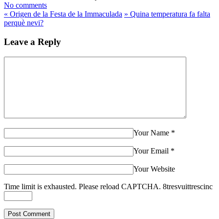
No comments
«
Origen de la Festa de la Immaculada
»
Quina temperatura fa falta
perquè nevi?
Leave a Reply
Your Name
*
Your Email
*
Your Website
Time limit is exhausted. Please reload CAPTCHA.
8
tres
vuit
tres
cinc