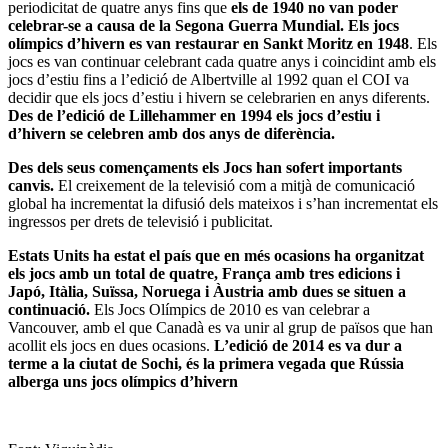
periodicitat de quatre anys fins que
els de 1940 no van poder
celebrar-se a causa de la Segona Guerra Mundial. Els jocs
olímpics d’hivern es van restaurar en Sankt Moritz en 1948
. Els
jocs es van continuar celebrant cada quatre anys i coincidint amb els
jocs d’estiu fins a l’edició de Albertville al 1992 quan el COI va
decidir que els jocs d’estiu i hivern se celebrarien en anys diferents.
Des de l’edició de Lillehammer en 1994 els jocs d’estiu i
d’hivern se celebren amb dos anys de diferència.
Des dels seus començaments els Jocs han sofert importants
canvis.
El creixement de la televisió com a mitjà de comunicació
global ha incrementat la difusió dels mateixos i s’han incrementat els
ingressos per drets de televisió i publicitat.
Estats Units ha estat el país que en més ocasions ha organitzat
els jocs amb un total de quatre, França amb tres edicions i
Japó, Itàlia, Suïssa, Noruega i Àustria amb dues se situen a
continuació.
Els Jocs Olímpics de 2010 es van celebrar a
Vancouver, amb el que Canadà es va unir al grup de països que han
acollit els jocs en dues ocasions.
L’edició de 2014 es va dur a
terme a la ciutat de Sochi, és la primera vegada que Rússia
alberga uns jocs olímpics d’hivern