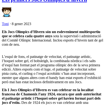
Toni
⋅
8 gener 2023
Els Jocs Olímpics d’Hivern són un esdeveniment multiesportiu
que se celebra cada quatre anys
sota la supervisió i administració
del Comitè Olímpic Internacional. Inclou esports d’hivern tant de gel
com de neu.
L’esquí de fons, el patinatge de velocitat, el patinatge artístic,
l’hoquei sobre gel, el bobsleigh, la combinada nòrdica i els salts
d’esquí han format part el programa olímpic des de la seva primera
edició. Altres esports com el luge, el patinatge de velocitat sobre
pista curta, el curling o l’esquí acrobàtic s’han anat incorporant,
mentre que alguns altres com el bandy han estat esports d’exhibició
però mai han estat inclosos definitivament en uns Jocs.
Els I Jocs Olímpics d’Hivern es van celebrar en la localitat
francesa de Chamonix l’any 1924, encara que amb anterioritat
el patinatge artístic i l’hoquei sobre gel havien format part dels
jocs d’estiu.
Des de 1924 els jocs es van celebrar amb una