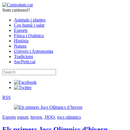
Som curiosos!!
Animals i plantes
Cos humà i salut
Esports
Física i Química
Història
Natura
Univers i Astronomia
Tradicions
SocPetit.cat
RSS
Esports
esport
,
hivern
,
JJOO
,
jocs olimpics
Els primers Jocs Olímpics d’hivern