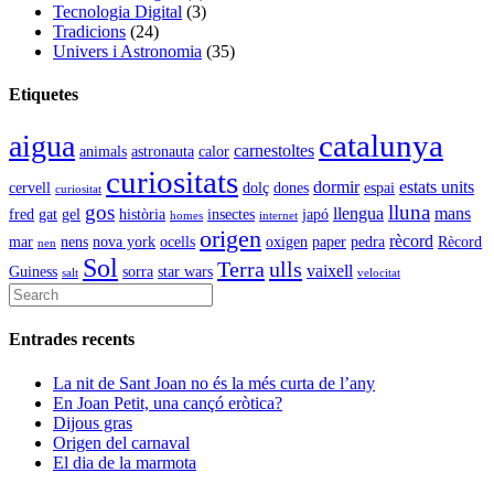
Tecnologia Digital
(3)
Tradicions
(24)
Univers i Astronomia
(35)
Etiquetes
catalunya
aigua
carnestoltes
animals
astronauta
calor
curiositats
dormir
estats units
cervell
dolç
dones
espai
curiositat
gos
lluna
llengua
mans
fred
gat
gel
història
insectes
japó
homes
internet
origen
rècord
mar
nens
nova york
ocells
oxigen
paper
pedra
Rècord
nen
Sol
Terra
ulls
vaixell
Guiness
sorra
star wars
salt
velocitat
Entrades recents
La nit de Sant Joan no és la més curta de l’any
En Joan Petit, una cançó eròtica?
Dijous gras
Origen del carnaval
El dia de la marmota