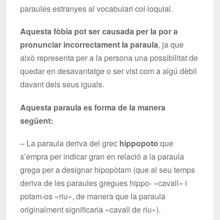
paraules estranyes al vocabulari col·loquial.
Aquesta fòbia pot ser causada per la por a
pronunciar incorrectament la paraula
, ja que
això representa per a la persona una possibilitat de
quedar en desavantatge o ser vist com a algú dèbil
davant dels seus iguals.
Aquesta paraula es forma de la manera
següent:
– La paraula deriva del grec
hippopoto
que
s’empra per indicar gran en relació a la paraula
grega per a designar hipopòtam (que al seu temps
deriva de les paraules gregues hippo- «cavall» i
potam-os «riu», de manera que la paraula
originalment significaria «cavall de riu»).