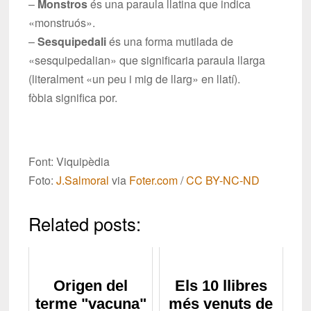
–
Monstros
és una paraula llatina que indica
«monstruós».
–
Sesquipedali
és una forma mutilada de
«sesquipedalian» que significaria paraula llarga
(literalment «un peu i mig de llarg» en llatí).
fòbia significa por.
Font: Viquipèdia
Foto:
J.Salmoral
via
Foter.com
/
CC BY-NC-ND
Related posts:
Origen del
Els 10 llibres
terme "vacuna"
més venuts de