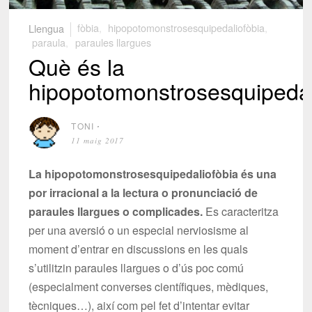
Llengua
fòbia
,
hipopotomonstrosesquipedaliofòbia
,
paraula
,
paraules llargues
Què és la
hipopotomonstrosesquipedal
TONI
⋅
11 maig 2017
La hipopotomonstrosesquipedaliofòbia és una
por irracional a la lectura o pronunciació de
paraules llargues o complicades.
Es caracteritza
per una aversió o un especial nerviosisme al
moment d’entrar en discussions en les quals
s’utilitzin paraules llargues o d’ús poc comú
(especialment converses científiques, mèdiques,
tècniques…), així com pel fet d’intentar evitar