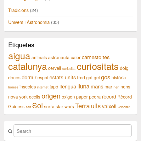
Tradicions
(24)
Univers i Astronomia
(35)
Etiquetes
aigua
carnestoltes
animals
astronauta
calor
catalunya
curiositats
cervell
dolç
curiositat
gos
dormir
estats units
dones
espai
fred
gat
gel
història
lluna
llengua
mans
insectes
japó
mar
nens
homes
internet
nen
origen
rècord
nova york
ocells
oxigen
paper
pedra
Rècord
Sol
Terra
ulls
vaixell
Guiness
sorra
star wars
salt
velocitat