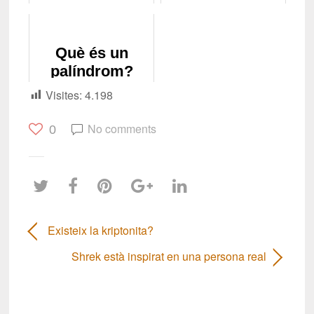
la història
Què és un
palíndrom?
Visites:
4.198
No comments
0
Existeix la kriptonita?
Shrek està inspirat en una persona real