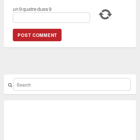
un
9
quatre
dues
9