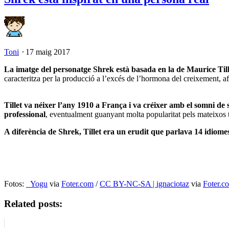
Toni
⋅
17 maig 2017
La imatge del personatge Shrek està basada en la de Maurice Till
caracteritza per la producció a l’excés de l’hormona del creixement, af
Tillet va néixer l’any 1910 a França i va créixer amb el somni de s
professional
, eventualment guanyant molta popularitat pels mateixos tr
A diferència de Shrek, Tillet era un erudit que parlava 14 idiome
Fotos:
_Yogu
via
Foter.com
/
CC BY-NC-SA | ignaciotaz
via
Foter.c
Related posts: