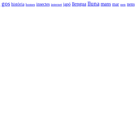
gos
lluna
llengua
mans
l
història
insectes
japó
mar
nens
homes
internet
nen