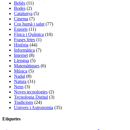
Bebès
(11)
Bodes
(2)
Catalunya
(5)
Cinema
(7)
Cos humà i salut
(77)
Esports
(11)
Física i Química
(10)
Frases fetes
(1)
Història
(44)
Informàtica
(7)
Internet
(8)
Llengua
(5)
Matemàtiques
(6)
Música
(5)
Nadal
(8)
Natura
(31)
Nens
(3)
Noves tecnologies
(2)
Tecnologia Digital
(3)
Tradicions
(24)
Univers i Astronomia
(35)
Etiquetes