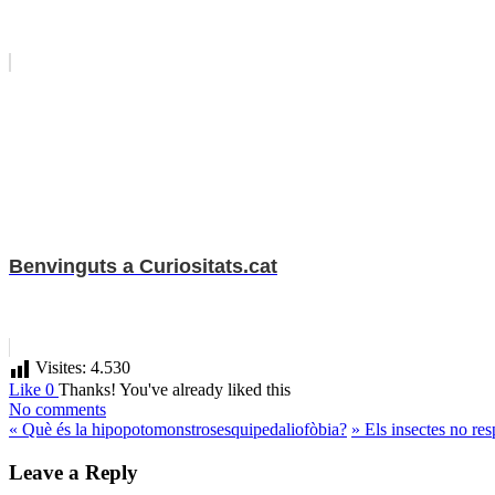
Benvinguts a Curiositats.cat
Visites:
4.530
Like
0
Thanks!
You've already liked this
No comments
«
Què és la hipopotomonstrosesquipedaliofòbia?
»
Els insectes no res
Leave a Reply