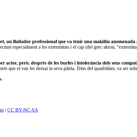
et, un lluitador professional que va tenir una malaltia anomenada
ectant especialment a les extremitats i el cap (del grec akron, “extremita
er actor, però, després de les burles i intolerància dels seus compa
ets que el van fer deixar la seva pàtria. Dins del quadrilàter, va ser sob
s.
om
/
CC BY-NC-SA