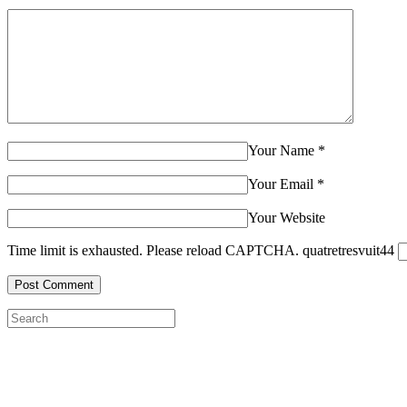
Your Name
*
Your Email
*
Your Website
Time limit is exhausted. Please reload CAPTCHA.
quatre
tres
vuit
4
4