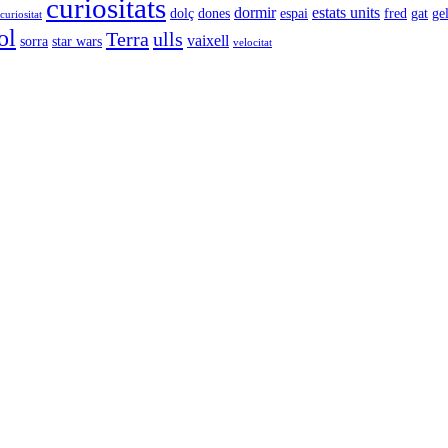
curiositats
dormir
estats units
dolç
dones
espai
fred
gat
ge
curiositat
ol
Terra
ulls
vaixell
sorra
star wars
velocitat