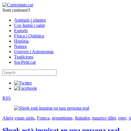
Som curiosos!!
Animals i plantes
Cos humà i salut
Esports
Física i Química
Història
Natura
Univers i Astronomia
Tradicions
SocPetit.cat
RSS
Altres
estats units
,
França
,
gegantisme
,
lluitador
,
maurice tillet
,
ogre
,
s
Shrek està inspirat en una persona real