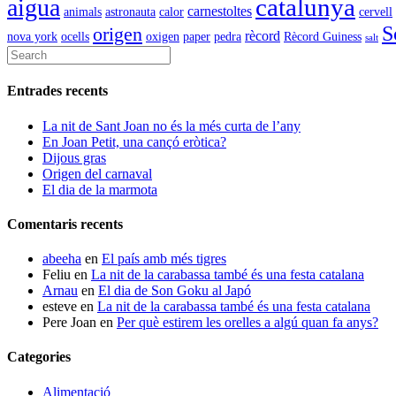
catalunya
aigua
carnestoltes
animals
astronauta
calor
cervell
S
origen
rècord
nova york
ocells
oxigen
paper
pedra
Rècord Guiness
salt
Entrades recents
La nit de Sant Joan no és la més curta de l’any
En Joan Petit, una cançó eròtica?
Dijous gras
Origen del carnaval
El dia de la marmota
Comentaris recents
abeeha
en
El país amb més tigres
Feliu
en
La nit de la carabassa també és una festa catalana
Arnau
en
El dia de Son Goku al Japó
esteve
en
La nit de la carabassa també és una festa catalana
Pere Joan
en
Per què estirem les orelles a algú quan fa anys?
Categories
Alimentació