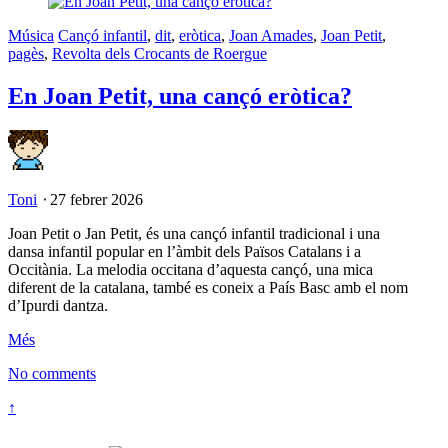
Música
Cançó infantil
,
dit
,
eròtica
,
Joan Amades
,
Joan Petit
,
pagès
,
Revolta dels Crocants de Roergue
En Joan Petit, una cançó eròtica?
Toni
⋅
27 febrer 2026
Joan Petit o Jan Petit, és una cançó infantil tradicional i una
dansa infantil popular en l’àmbit dels Països Catalans i a
Occitània. La melodia occitana d’aquesta cançó, una mica
diferent de la catalana, també es coneix a País Basc amb el nom
d’Ipurdi dantza.
Més
No comments
↑