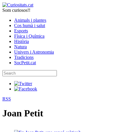
Som curiosos!!
Animals i plantes
Cos humà i salut
Esports
Física i Química
Història
Natura
Univers i Astronomia
Tradicions
SocPetit.cat
RSS
Joan Petit