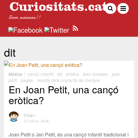
Som curiosos!!
dit
Música
cançó infantil
,
dit
,
eròtica
,
joan amades
,
joan
petit
,
pagès
,
revolta dels crocants de roergue
En Joan Petit, una cançó
eròtica?
TONI
⋅
27 febrer 2026
Joan Petit o Jan Petit, és una cançó infantil tradicional i