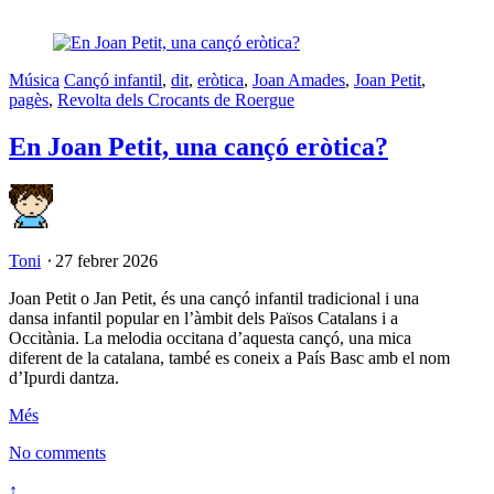
Música
Cançó infantil
,
dit
,
eròtica
,
Joan Amades
,
Joan Petit
,
pagès
,
Revolta dels Crocants de Roergue
En Joan Petit, una cançó eròtica?
Toni
⋅
27 febrer 2026
Joan Petit o Jan Petit, és una cançó infantil tradicional i una
dansa infantil popular en l’àmbit dels Països Catalans i a
Occitània. La melodia occitana d’aquesta cançó, una mica
diferent de la catalana, també es coneix a País Basc amb el nom
d’Ipurdi dantza.
Més
No comments
↑